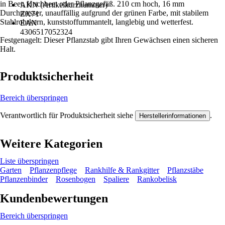
in Beet, Hochbeet oder Pflanzgefäß. 210 cm hoch, 16 mm
AKN (Artikelkurznummer)
Durchmesser, unauffällig aufgrund der grünen Farbe, mit stabilem
ZX71
Stahlrohrkern, kunststoffummantelt, langlebig und wetterfest.
EAN
4306517052324
Festgenagelt: Dieser Pflanzstab gibt Ihren Gewächsen einen sicheren
Halt.
Produktsicherheit
Bereich überspringen
Verantwortlich für Produktsicherheit siehe
.
Herstellerinformationen
Weitere Kategorien
Liste überspringen
Garten
Pflanzenpflege
Rankhilfe & Rankgitter
Pflanzstäbe
Pflanzenbinder
Rosenbogen
Spaliere
Rankobelisk
Kundenbewertungen
Bereich überspringen