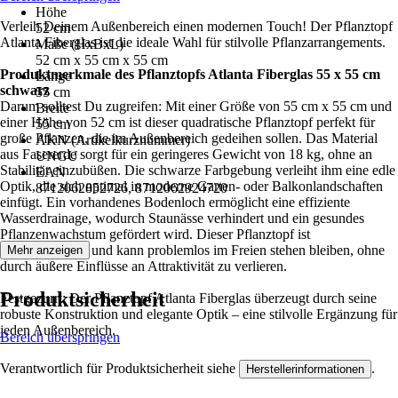
Höhe
Verleih Deinem Außenbereich einen modernen Touch! Der Pflanztopf
52 cm
Atlanta Fiberglas ist die ideale Wahl für stilvolle Pflanzarrangements.
Maße (HxBxL)
52 cm x 55 cm x 55 cm
Produktmerkmale des Pflanztopfs Atlanta Fiberglas 55 x 55 cm
Länge
schwarz
55 cm
Darum solltest Du zugreifen: Mit einer Größe von 55 cm x 55 cm und
Breite
einer Höhe von 52 cm ist dieser quadratische Pflanztopf perfekt für
55 cm
große Pflanzen, die im Außenbereich gedeihen sollen. Das Material
AKN (Artikelkurznummer)
aus Fasererde sorgt für ein geringeres Gewicht von 18 kg, ohne an
UNGU
Stabilität einzubüßen. Die schwarze Farbgebung verleiht ihm eine edle
EAN
Optik, die sich optimal in moderne Garten- oder Balkonlandschaften
8712062852726, 8712062924720
einfügt. Ein vorhandenes Bodenloch ermöglicht eine effiziente
Wasserdrainage, wodurch Staunässe verhindert und ein gesundes
Pflanzenwachstum gefördert wird. Dieser Pflanztopf ist
wetterbeständig und kann problemlos im Freien stehen bleiben, ohne
Mehr anzeigen
durch äußere Einflüsse an Attraktivität zu verlieren.
Produktsicherheit
Festgezurrt: Der Pflanztopf Atlanta Fiberglas überzeugt durch seine
robuste Konstruktion und elegante Optik – eine stilvolle Ergänzung für
jeden Außenbereich.
Bereich überspringen
Verantwortlich für Produktsicherheit siehe
.
Herstellerinformationen