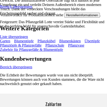
Gewicht. Die anthrazitfarbene Oberfläche fügt sich nahtlos in jede
Umgebung ein und verleiht Deinem Außenbereich einen modernen
Bereich überspringen
Touch. Dank der verdeckten Verschraubungen bleibt das
Erscheinungsbild sauber und elegant.
Verantwortlich für Produktsicherheit siehe
.
Herstellerinformationen
Festgezurrt: Das Pflanzgefäß Lotte vereint Stärke und Flexibilität und
ist die perfekte Wahl für anspruchsvolle Gartenliebhaber.
Weitere Kategorien
Liste überspringen
Garten
Blumentöpfe
Pflanzkübel
Blumenkästen
Übertöpfe
Pflanztöpfe & Pflanzgefäße
Pflanzschale
Pflanzvase
Zubehör für Pflanzgefäße & Blumentöpfe
Kundenbewertungen
Bereich überspringen
Die Echtheit der Bewertungen wurde von uns nicht überprüft.
Bewertungen können auch von Kunden stammen, die die Ware nicht
nachweislich genutzt oder gekauft haben.
Zahlarten