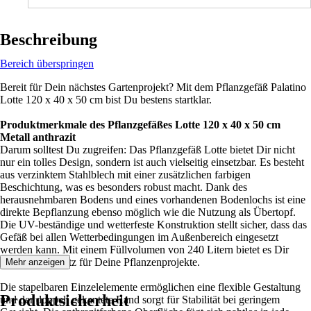
Beschreibung
Bereich überspringen
Bereit für Dein nächstes Gartenprojekt? Mit dem Pflanzgefäß Palatino
Lotte 120 x 40 x 50 cm bist Du bestens startklar.
Produktmerkmale des Pflanzgefäßes Lotte 120 x 40 x 50 cm
Metall anthrazit
Darum solltest Du zugreifen: Das Pflanzgefäß Lotte bietet Dir nicht
nur ein tolles Design, sondern ist auch vielseitig einsetzbar. Es besteht
aus verzinktem Stahlblech mit einer zusätzlichen farbigen
Beschichtung, was es besonders robust macht. Dank des
herausnehmbaren Bodens und eines vorhandenen Bodenlochs ist eine
direkte Bepflanzung ebenso möglich wie die Nutzung als Übertopf.
Die UV-beständige und wetterfeste Konstruktion stellt sicher, dass das
Gefäß bei allen Wetterbedingungen im Außenbereich eingesetzt
werden kann. Mit einem Füllvolumen von 240 Litern bietet es Dir
ausreichend Platz für Deine Pflanzenprojekte.
Mehr anzeigen
Die stapelbaren Einzelelemente ermöglichen eine flexible Gestaltung
Produktsicherheit
und der doppelt gekantete Rand sorgt für Stabilität bei geringem