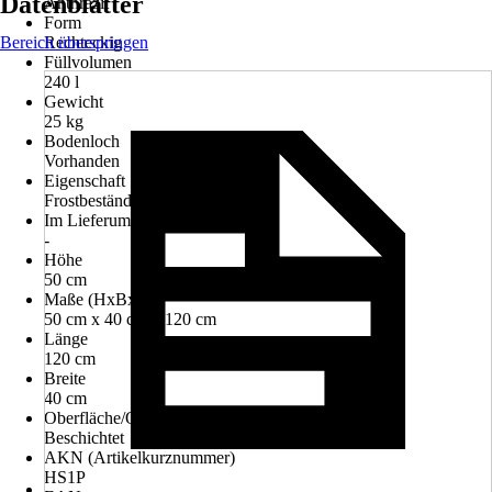
Datenblätter
Anthrazit
Form
Bereich überspringen
Rechteckig
Füllvolumen
240 l
Gewicht
25 kg
Bodenloch
Vorhanden
Eigenschaft
Frostbeständig, UV-beständig
Im Lieferumfang enthalten
-
Höhe
50 cm
Maße (HxBxL)
50 cm x 40 cm x 120 cm
Länge
120 cm
Breite
40 cm
Oberfläche/Oberflächenbehandlung
Beschichtet
AKN (Artikelkurznummer)
HS1P