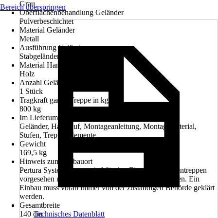
Grau
Bereich überspringen
Oberflächenbehandlung Geländer
Pulverbeschichtet
Material Geländer
Metall
Ausführung Geländer
Stabgeländer, Relinggeländer
Material Handlauf
Holz
Anzahl Geländer
1 Stück
Tragkraft ganze Treppe in kg/m²
800 kg
Im Lieferumfang enthalten
Geländer, Handlauf, Montageanleitung, Montagematerial,
Stufen, Treppenelemente
Gewicht
169,5 kg
Hinweis zum Einbauort
Pertura Systemtreppen sind für den Einsatz als Nebentreppen
vorgesehen und sind als Haupttreppe nicht zugelassen. Ein
Einbau muss vorab immer von der zuständigen Behörde geklärt
werden.
Gesamtbreite
140 cm
Technisches Datenblatt