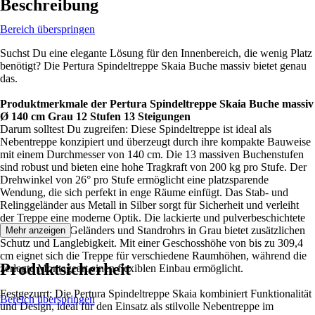
Beschreibung
Bereich überspringen
Suchst Du eine elegante Lösung für den Innenbereich, die wenig Platz
benötigt? Die Pertura Spindeltreppe Skaia Buche massiv bietet genau
das.
Produktmerkmale der Pertura Spindeltreppe Skaia Buche massiv
Ø 140 cm Grau 12 Stufen 13 Steigungen
Darum solltest Du zugreifen: Diese Spindeltreppe ist ideal als
Nebentreppe konzipiert und überzeugt durch ihre kompakte Bauweise
mit einem Durchmesser von 140 cm. Die 13 massiven Buchenstufen
sind robust und bieten eine hohe Tragkraft von 200 kg pro Stufe. Der
Drehwinkel von 26° pro Stufe ermöglicht eine platzsparende
Wendung, die sich perfekt in enge Räume einfügt. Das Stab- und
Relinggeländer aus Metall in Silber sorgt für Sicherheit und verleiht
der Treppe eine moderne Optik. Die lackierte und pulverbeschichtete
Oberfläche des Geländers und Standrohrs in Grau bietet zusätzlichen
Mehr anzeigen
Schutz und Langlebigkeit. Mit einer Geschosshöhe von bis zu 309,4
cm eignet sich die Treppe für verschiedene Raumhöhen, während die
Produktsicherheit
zerlegte Montageart einen flexiblen Einbau ermöglicht.
Festgezurrt: Die Pertura Spindeltreppe Skaia kombiniert Funktionalität
Bereich überspringen
und Design, ideal für den Einsatz als stilvolle Nebentreppe im