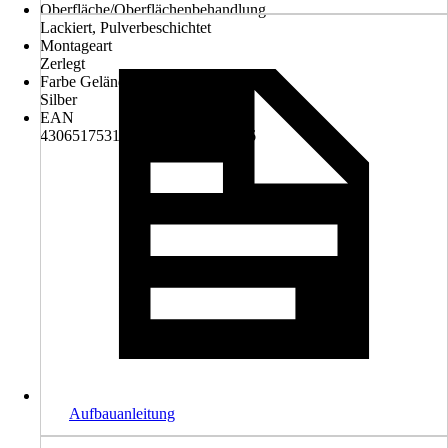
Oberfläche/Oberflächenbehandlung
Lackiert, Pulverbeschichtet
Montageart
Zerlegt
Farbe Geländer
Silber
EAN
4306517531997, 9004875279326
Aufbauanleitung