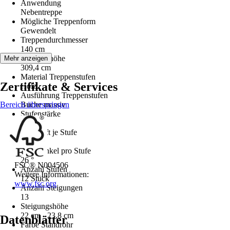
Anwendung
Nebentreppe
Mögliche Treppenform
Gewendelt
Treppendurchmesser
140 cm
Geschoßhöhe
Mehr anzeigen
309,4 cm
Material Treppenstufen
Zertifikate & Services
Holz
Ausführung Treppenstufen
Bereich überspringen
Buche massiv
Stufenstärke
3,5 cm
Tragkraft je Stufe
200 kg
Drehwinkel pro Stufe
26 °
FSC® N004506
Anzahl Stufen
Weitere Informationen:
12 Stück
www.fsc.org
Anzahl Steigungen
13
Steigungshöhe
22 cm - 23,8 cm
Datenblätter
Farbe Standrohr