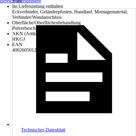
Bereich überspringen
Stahl
Im Lieferumfang enthalten
Eckverbinder, Geländerpfosten, Handlauf, Montagematerial,
Verbinder/Wandanschluss
Oberfläche/Oberflächenbehandlung
Pulverbeschichtet
AKN (Artikelkurznummer)
HKGJ
EAN
4002605012620, 4306517163822
Technisches Datenblatt