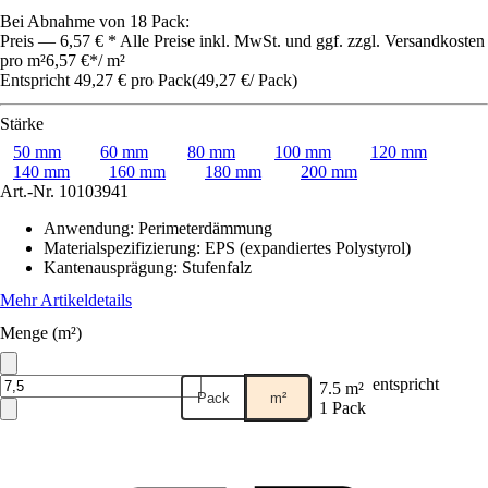
Bei Abnahme von 18 Pack:
Preis — 6,57 € * Alle Preise inkl. MwSt. und ggf. zzgl. Versandkosten
pro m²
6,57 €
*
/
m²
Entspricht 49,27 € pro Pack
(
49,27 €
/
Pack
)
Stärke
50 mm
60 mm
80 mm
100 mm
120 mm
140 mm
160 mm
180 mm
200 mm
Art.-Nr.
10103941
Anwendung
:
Perimeterdämmung
Materialspezifizierung
:
EPS (expandiertes Polystyrol)
Kantenausprägung
:
Stufenfalz
Mehr Artikeldetails
Menge (m²)
entspricht
7.5 m²
Pack
m²
1 Pack