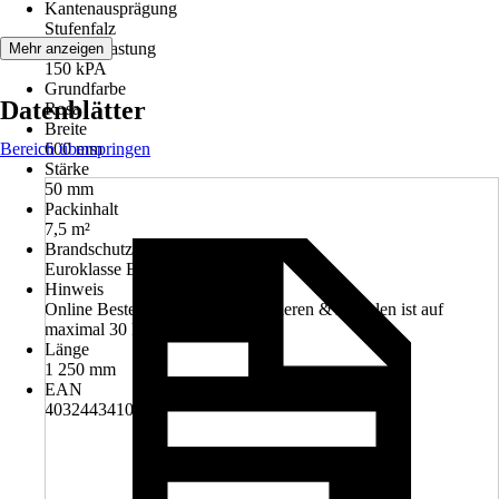
Kantenausprägung
Stufenfalz
Druckbelastung
Mehr anzeigen
150 kPA
Grundfarbe
Datenblätter
Rosa
Breite
Bereich überspringen
600 mm
Stärke
50 mm
Packinhalt
7,5 m²
Brandschutzklasse
Euroklasse E
Hinweis
Online Bestellungen bzw. Reservieren & Abholen ist auf
maximal 30 Pack beschränkt.
Länge
1 250 mm
EAN
4032443410319