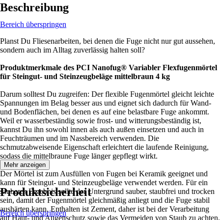
Beschreibung
Bereich überspringen
Planst Du Fliesenarbeiten, bei denen die Fuge nicht nur gut aussehen,
sondern auch im Alltag zuverlässig halten soll?
Produktmerkmale des PCI Nanofug® Variabler Flexfugenmörtel
für Steingut- und Steinzeugbeläge mittelbraun 4 kg
Darum solltest Du zugreifen: Der flexible Fugenmörtel gleicht leichte
Spannungen im Belag besser aus und eignet sich dadurch für Wand-
und Bodenflächen, bei denen es auf eine belastbare Fuge ankommt.
Weil er wasserbeständig sowie frost- und witterungsbeständig ist,
kannst Du ihn sowohl innen als auch außen einsetzen und auch in
Feuchträumen und im Nassbereich verwenden. Die
schmutzabweisende Eigenschaft erleichtert die laufende Reinigung,
sodass die mittelbraune Fuge länger gepflegt wirkt.
Mehr anzeigen
Der Mörtel ist zum Ausfüllen von Fugen bei Keramik geeignet und
kann für Steingut- und Steinzeugbeläge verwendet werden. Für ein
Produktsicherheit
sauberes Ergebnis sollte der Untergrund sauber, staubfrei und trocken
sein, damit der Fugenmörtel gleichmäßig anliegt und die Fuge stabil
aushärten kann. Enthalten ist Zement, daher ist bei der Verarbeitung
Bereich überspringen
auf Haut- und Augenschutz sowie das Vermeiden von Staub zu achten,