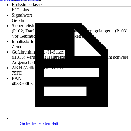
Emissionsklasse
EC1 plus
Signalwort
Gefahr
Sicherheitshinweise (P-Sätze)
(P102) Darf nicht in die Hände von Kindern gelangen., (P103)
Vor Gebrauch Kennzeichnungsetikett lesen.
Inhaltsstoffe
Zement
Gefahrenhinweise (H-Sätze)
(H315) Verursacht Hautreizungen., (H318) Verursacht schwere
Augenschäden., (H335) Kann die Atemwege reizen.
AKN (Artikelkurznummer)
75FD
EAN
4083200031322
Sicherheitsdatenblatt