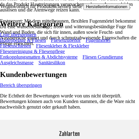
da das Produkt Hautreizungen verursachen, schwere Augenschäden
Verantwortlich für Produktsicherheit siehe
.
Herstellerinformationen
auslösen und die Atemwege reizen kann.
Festgezurrt: Mit dem mittelbraunen, flexiblen Fugenmörtel bekommst
Weitere Kategorien
Du eine wasserbeständige, frost- und witterungsbeständige Fuge für
Wand und Boden, die sich für innen, außen sowie Feucht- und
Liste überspringen
Nassbereiche eignet und durch schmutzabweisende Eigenschaften die
Bodenbeläge & Fliesen
Fliesenzubehör
Fugenmörtel
Pflege erleichtert.
Fliesenschienen
Fliesenkleber & Flexkleber
Fliesenreinigung & Fliesenpflege
Entkopplungsmatten & Abdichtsysteme
Fliesen Grundierung
Ausgleichsmasse
Sanitärsilikon
Kundenbewertungen
Bereich überspringen
Die Echtheit der Bewertungen wurde von uns nicht überprüft.
Bewertungen können auch von Kunden stammen, die die Ware nicht
nachweislich genutzt oder gekauft haben.
Zahlarten