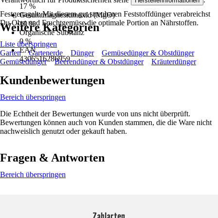
Herstellerinformationen
17 %
Festgenagelt: Mit diesem gut streubaren Feststoffdünger verabreichst
Gesamtmagnesiumoxid (MgO)
Du Obst und Fruchtgemüse die optimale Portion an Nährstoffen.
10 %
Weitere Kategorien
Organische Substanz
0 %
Liste überspringen
EAN
Garten
Gartenerde
Dünger
Gemüsedünger & Obstdünger
4306516286959
Gemüsedünger
Beerendünger & Obstdünger
Kräuterdünger
Kundenbewertungen
Bereich überspringen
Die Echtheit der Bewertungen wurde von uns nicht überprüft.
Bewertungen können auch von Kunden stammen, die die Ware nicht
nachweislich genutzt oder gekauft haben.
Fragen & Antworten
Bereich überspringen
Zahlarten