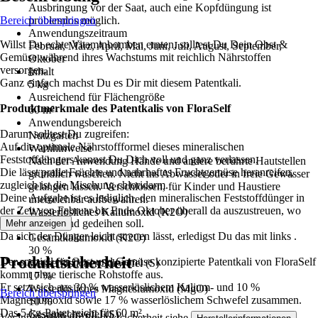
Ausbringung vor der Saat, auch eine Kopfdüngung ist
Bereich überspringen
problemlos möglich.
Anwendungszeitraum
Willst Du echte Vitaminbomben ernten, solltest Du Dein Obst &
Februar, März, April, Mai, Juni, Juli, August, September,
Gemüse während ihres Wachstums mit reichlich Nährstoffen
Oktober
versorgen.
Inhalt
Ganz einfach machst Du es Dir mit diesem Patentkali.
5 kg
Ausreichend für Flächengröße
Produktmerkmale des Patentkalis von FloraSelf
60 m²
Anwendungsbereich
Darum solltest Du zugreifen:
Nutzgarten
Auf die optimale Nährstoffformel dieses mineralischen
Warnhinweise
Feststoffdüngers kannst Du Dich voll und ganz verlassen.
Nach der Anwendung Hände und andere berührte Hautstellen
Die lässt pralle Früchte und nahrhaftes Fruchtgemüse heranreifen,
gründlich waschen. Nicht ins Abwasser oder in freie Gewässer
zugleich ist die Mischung chloridarm.
gelangen lassen. Verschlossen, für Kinder und Haustiere
Deine Aufgabe ist es lediglich, den mineralischen Feststoffdünger in
unerreichbar aufbewahren.
der Zeit von Februar bis Ende Oktober überall da auszustreuen, wo
Wasserlösliches Kaliumoxid (K2O)
was wachsen und gedeihen soll.
Mehr anzeigen
30 %
Da sich der Dünger leicht streuen lässt, erledigst Du das mit links .
Gesamtkaliumoxid (K2O)
30 %
Produktsicherheit
Der speziell für Obst und Gemüse konzipierte Patentkali von FloraSelf
Wasserlöslicher Schwefel (S)
kommt ohne tierische Rohstoffe aus.
17 %
Er setzt sich aus 30 % wasserlöslichem Kalium- und 10 %
Wasserlösliches Magnesiumoxid (MgO)
Bereich überspringen
Magnesiumoxid sowie 17 % wasserlöslichem Schwefel zusammen.
10 %
Das 5-kg-Paket reicht für 60 m².
Gesamtschwefel (S)
Verantwortlich für Produktsicherheit siehe
.