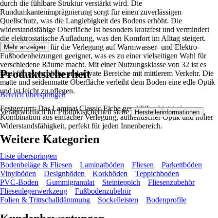
durch die fühlbare Struktur verstärkt wird. Die
Rundumkantenimprägnierung sorgt für einen zuverlässigen
Quellschutz, was die Langlebigkeit des Bodens erhöht. Die
widerstandsfähige Oberfläche ist besonders kratzfest und vermindert
die elektrostatische Aufladung, was den Komfort im Alltag steigert.
Das Laminat ist für die Verlegung auf Warmwasser- und Elektro-
Mehr anzeigen
Fußbodenheizungen geeignet, was es zu einer vielseitigen Wahl für
verschiedene Räume macht. Mit einer Nutzungsklasse von 32 ist es
Produktsicherheit
ideal für gewerbliche und private Bereiche mit mittlerem Verkehr. Die
matte und seidenmatte Oberfläche verleiht dem Boden eine edle Optik
und ist leicht zu pflegen.
Bereich überspringen
Festgezurrt: Das Laminat Classic Eiche geschliffen bietet eine
Verantwortlich für Produktsicherheit siehe
.
Herstellerinformationen
Kombination aus einfacher Verlegung, authentischer Optik und hoher
Widerstandsfähigkeit, perfekt für jeden Innenbereich.
Weitere Kategorien
Liste überspringen
Bodenbeläge & Fliesen
Laminatböden
Fliesen
Parkettböden
Vinylböden
Designböden
Korkböden
Teppichboden
PVC-Boden
Gummigranulat
Steinteppich
Fliesenzubehör
Fliesenlegerwerkzeug
Fußbodenzubehör
Folien & Trittschalldämmung
Sockelleisten
Bodenprofile