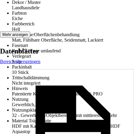
Dekor / Muster
Landhausdiele
Farbton
Eiche
Farbbereich
Hell
Oberfläche/Oberflächenbehandlung
Mehr anzeigen
Matt, Fühlbare Oberfläche, Seidenmatt, Lackiert
Fasenart
Datenblätter
Reale V- Fuge umlaufend
Verlegeart
Bereich überspringen
Snap
Packinhalt
10 Stück
Trittschalldämmung
Nicht integriert
Hinweis
Patentierte Klick-Mechanik mit Safe-Lock PRO
Nutzung
Gewerblich, Privat
Nutzungsklasse
32 - Gewerbliche/Objektbereiche mit mittlerem Verkehr
Material Trägerplatte
HDF mit Kantenversiegelung, HDF Quellungsarm, HDF
Aquastop