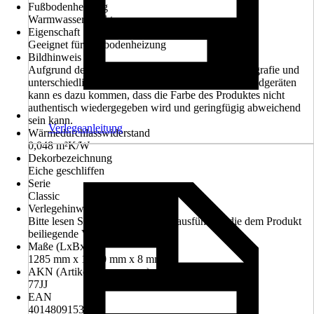
Fußbodenheizung
Warmwasser, Elektro
Eigenschaft
Geeignet für Fußbodenheizung
Bildhinweis
Aufgrund der Lichtverhältnisse bei der Produktfotografie und
unterschiedlichen Bildschirmeinstellungen sowie Endgeräten
kann es dazu kommen, dass die Farbe des Produktes nicht
authentisch wiedergegeben wird und geringfügig abweichend
sein kann.
Verlegeanleitung
Wärmedurchlasswiderstand
0,048 m²K/W
Dekorbezeichnung
Eiche geschliffen
Serie
Classic
Verlegehinweis
Bitte lesen Sie vor der Verlegung ausführlich die dem Produkt
beiliegende Verlegeanleitung
Maße (LxBxS)
1285 mm x 194.0 mm x 8 mm
AKN (Artikelkurznummer)
77JJ
EAN
4014809153924