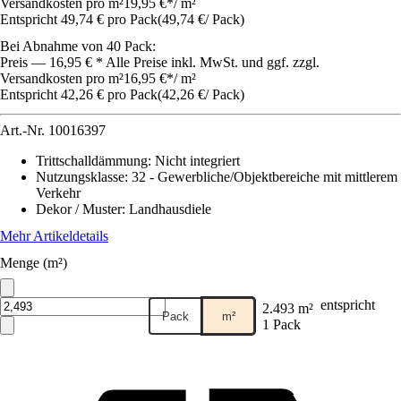
Versandkosten pro m²
19,95 €
*
/
m²
Entspricht 49,74 € pro Pack
(
49,74 €
/
Pack
)
Bei Abnahme von 40 Pack:
Preis — 16,95 € * Alle Preise inkl. MwSt. und ggf. zzgl.
Versandkosten pro m²
16,95 €
*
/
m²
Entspricht 42,26 € pro Pack
(
42,26 €
/
Pack
)
Art.-Nr.
10016397
Trittschalldämmung
:
Nicht integriert
Nutzungsklasse
:
32 - Gewerbliche/Objektbereiche mit mittlerem
Verkehr
Dekor / Muster
:
Landhausdiele
Mehr Artikeldetails
Menge (m²)
entspricht
2.493 m²
Pack
m²
1 Pack