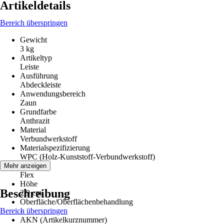
Artikeldetails
Bereich überspringen
Gewicht
3 kg
Artikeltyp
Leiste
Ausführung
Abdeckleiste
Anwendungsbereich
Zaun
Grundfarbe
Anthrazit
Material
Verbundwerkstoff
Materialspezifizierung
WPC (Holz-Kunststoff-Verbundwerkstoff)
Serie
Mehr anzeigen
Flex
Höhe
Beschreibung
2,9 cm
Oberfläche/Oberflächenbehandlung
Bereich überspringen
-
AKN (Artikelkurznummer)