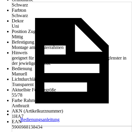
Schwarz
Farbton
Schwarz
Dekor
Uni
Position Zugvorrichtung
Mittig
Befestigung
Montage am Fensterrahmen
Hinweis
geeignet für FAKRO Schwing- und Klapp-Schwingfenster in
der jewieligen Größe
Bedienung
Manuell
Lichtdurchlässigkeit
Transparent
Aktuellste Fenstergröße
55/78
Farbe Rahmen
Anthrazit
AKN (Artikelkurznummer)
1HA7
Bedienungsanleitung
EAN
5900988138434