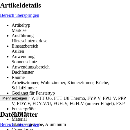
Artikeldetails
Bereich überspringen
Artikeltyp
Markise
Ausführung
Hitzeschutzmarkise
Einsatzbereich
Außen
Anwendung
Sonnenschutz
Anwendungsbereich
Dachfenster
Räume
Arbeitszimmer, Wohnzimmer, Kinderzimmer, Küche,
Schlafzimmer
Geeignet für Fenstertyp
FTP, PTP-V, FTT U6, FTT U8 Thermo, FYP-V, FPU-V, PPP-
Mehr anzeigen
V, FDY-V, FDY-V/U, FGH-V, FGH-V (unterer Flügel), FXP
Fenstergröße
Datenblätter
55/78, 01
Material
Bereich überspringen
Glasfasergewebe, Aluminium
Grundfarbe