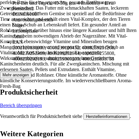
perfekte Basis für eine artgerechte, gesunde Ernährung von
Pro Tier und Tag ca. 45-55g (ca. 4 Esslöffel) + Heu.
Zwergkaninchen. Das Futter mit schmackhaften Saaten, leckerem
Hersteller2
Getreide und köstlichem Gemüse ist speziell auf die Bedürfnisse der
DENI361007
Tiere ausgerichtet und enthält einen Vital-Komplex, der den Tieren
Anwendungsbereich
einen Extra-Schub an Lebenskraft liefert. Ein gesunder Anteil an
Nager
Rohfaser fördert darüber hinaus eine längere Kaudauer und hilft Ihren
Lebensphase
Kaninchen beim notwendigen Abrieb der Nagerzähne. Mit Vital-
Adult
Komplex: Lebenswichtige Vitamine und Mineralien beugen
EAN
Mangelerscheinungen vor und sorgen für einen Extra-Schub an
2002120130009, 4008239106452, 4008239251268,
Vitalität. Mit Anti-Geruchs-Komplex: Eine spezielle
4008239252869, 4008239252944, 4008239255808,
Wirkstoffkombination reduziert unangenehme Gerüche im
4008239292193, 4008239309303, 4008239893758
Kaninchenheim deutlich. Für alle Zwergkaninchen. Mischung mit
erlesenen Saaten, Pellets und Extrudaten. Enthält Vitamine,
Mineralstoffe und Rohfaser. Ohne künstliche Aromastoffe. Ohne
Mehr anzeigen
künstliche Konservierungsstoffe. Im wiederverschließbaren Aroma-
Fresh-Bag
Produktsicherheit
Bereich überspringen
Verantwortlich für Produktsicherheit siehe
.
Herstellerinformationen
Weitere Kategorien