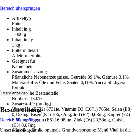
Bereich überspringen
Artikeltyp
Futter
Inhalt in g
1 000 g
Inhalt in kg
1 kg
Futtermittelart
Alleinfuttermittel
Geeignet für
Kaninchen
Zusammensetzung
Pflanzliche Nebenerzeugnisse, Getreide 39,1%, Gemüse 3,1%,
Mineralstoffe, Öle und Fette, Saaten 0,11%, Yucca Shidigera
Extrakt
Analytische Bestandteile
Mehr anzeigen
Rohfaser 13,0%
Zusatzstoffe (pro kg)
Beschreibung
Vitamin A (E672) 6731ie, Vitamin D3 (E671) 765ie, Selen (E8)
0,163mg, Eisen (E1) 106,32mg, Jod (E2) 0,08mg, Kupfer (E4)
Bereich überspringen
6,59mg, Mangan (E5) 16,98mg, Zink (E6) 23,58mg, Cobalt
(E3) 0,07mg
Unser Klassiker für die optimale Grundversorgung: Menü Vital ist die
Fütterungshinweis