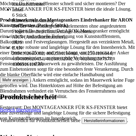
Möchtest Du Kunststofffenster schnell und sicher montieren? Der
Kunststofffenster
MONTAGEANKER FÜR KS-FENSTER bietet die ideale Lösung.
Inhalt
6 Stück
Produktmerkmale des Montageankers Eindrehanker für ARON
Hinweis-/Ausstattung
Kunststofffenster (Pack=6 Stück)
Bei der Verwendung mit Festelementen ohne angedeutetem
Darum solltest Du zugreifen: Der ARON Montageanker ermöglicht
Flügel bitte die Schraubenlänge beachten.
eine einfache und schnelle Befestigung von Kunststofffenstern,
AKN (Artikelkurznummer)
Balkontüren und Festverglasungen. Hergestellt aus verzinktem Metall,
JJUS
bietet er eine robuste und langlebige Lösung für den Innenbereich. Mit
EAN
einer Breite von 25 mm und einer Länge von 150 mm ist der Anker
2004192660002, 4002534190406, 4002534196644,
optimal dimensioniert, um eine stabile Verbindung zwischen
4004609020434, 4026083200270, 4026083507577,
Fensterrahmen und Mauerwerk zu gewährleisten. Die Ausführung
4306516116584
zum Einbetonieren sorgt für eine besonders feste Verankerung. Durch
die blanke Oberfläche wird eine einfache Handhabung und
Ausrichtung des Ankers ermöglicht, sodass im Mauerwerk keine Fuge
Mehr anzeigen
getroffen wird. Das Hinterklotzen auf Höhe der Befestigung am
Blendrahmen verhindert ein Verrutschen des Fensterrahmens und
Produktsicherheit
garantiert eine dauerhafte Stabilität.
Festgezurrt: Der MONTAGEANKER FÜR KS-FENSTER bietet
Bereich überspringen
eine zuverlässige und langlebige Lösung für die sichere Befestigung
von Kunststofffenstern im Innenbereich.
Verantwortlich für Produktsicherheit siehe
.
Herstellerinformationen