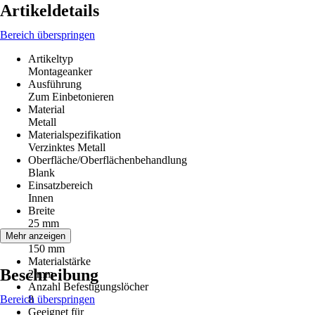
Artikeldetails
Bereich überspringen
Artikeltyp
Montageanker
Ausführung
Zum Einbetonieren
Material
Metall
Materialspezifikation
Verzinktes Metall
Oberfläche/Oberflächenbehandlung
Blank
Einsatzbereich
Innen
Breite
25 mm
Länge
Mehr anzeigen
150 mm
Materialstärke
Beschreibung
2 mm
Anzahl Befestigungslöcher
Bereich überspringen
8
Geeignet für