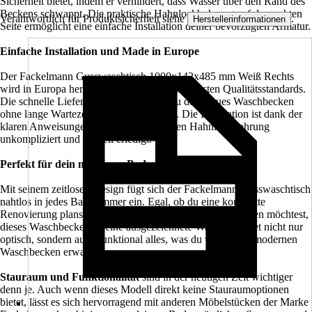
Sicherheit bietet, indem er verhindert, dass Wasser über den Rand des
Beckens schwappt. Die praktische Hahnlochbohrung auf der rechten
Verantwortlich für Produktsicherheit siehe
.
Herstellerinformationen
Seite ermöglicht eine einfache Installation deiner bevorzugten Armatur.
Einfache Installation und Made in Europe
Der Fackelmann Gusswaschtisch 1000x142x485 mm Weiß Rechts
wird in Europa hergestellt und entspricht höchsten Qualitätsstandards.
Die schnelle Lieferzeit garantiert, dass du dein neues Waschbecken
ohne lange Wartezeiten genießen kannst. Die Installation ist dank der
klaren Anweisungen und der vorbereiteten Hahnlochbohrung
unkompliziert und schnell erledigt.
Perfekt für dein modernes Badezimmer
Mit seinem zeitlosen Design fügt sich der Fackelmann Gusswaschtisch
nahtlos in jedes Badezimmer ein. Egal, ob du eine komplette
Renovierung planst oder nur einzelne Elemente austauschen möchtest,
dieses Waschbecken ist eine ausgezeichnete Wahl. Es bietet nicht nur
optisch, sondern auch funktional alles, was du von einem modernen
Waschbecken erwartest.
Stauraum und Funktionalität
sind in der heutigen Zeit wichtiger
denn je. Auch wenn dieses Modell direkt keine Stauraumoptionen
bietet, lässt es sich hervorragend mit anderen Möbelstücken der Marke