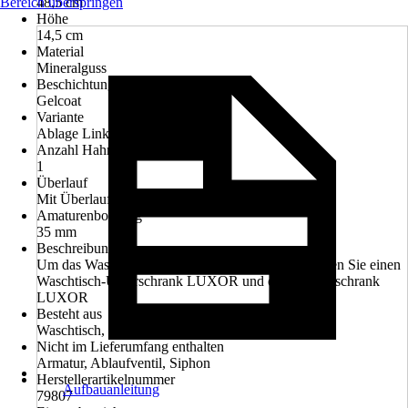
Bereich überspringen
48,5 cm
Höhe
14,5 cm
Material
Mineralguss
Beschichtung
Gelcoat
Variante
Ablage Links
Anzahl Hahnlöcher
1
Überlauf
Mit Überlauf
Amaturenbohrung
35 mm
Beschreibung
Um das Waschbecken verbauen zu können benötigen Sie einen
Waschtisch-Unterschrank LUXOR und einen Unterschrank
LUXOR
Besteht aus
Waschtisch, Überlaufgarnitur
Nicht im Lieferumfang enthalten
Armatur, Ablaufventil, Siphon
Herstellerartikelnummer
Aufbauanleitung
79807