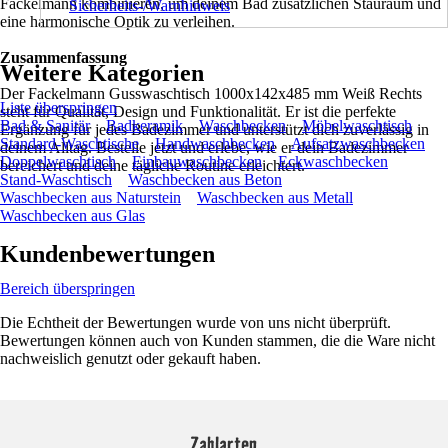
Fackelmann kombinieren, um deinem Bad zusätzlichen Stauraum und
Sicherheits-/Warnhinweis
eine harmonische Optik zu verleihen.
Zusammenfassung
Weitere Kategorien
Der Fackelmann Gusswaschtisch 1000x142x485 mm Weiß Rechts
Liste überspringen
steht für Qualität, Design und Funktionalität. Er ist die perfekte
Bad & Sanitär
Badkeramik
Waschbecken
Möbelwaschtisch
Ergänzung für jedes Badezimmer und unterstützt dich zuverlässig in
Standard-Waschtische
Handwaschbecken
Aufsatzwaschbecken
deinem Alltag. Bestelle jetzt und erlebe, wie er dein Badezimmer
Doppelwaschtisch
Einbauwaschbecken
Eckwaschbecken
bereichert und deine tägliche Routine erleichtert.
Stand-Waschtisch
Waschbecken aus Beton
Waschbecken aus Naturstein
Waschbecken aus Metall
Waschbecken aus Glas
Kundenbewertungen
Bereich überspringen
Die Echtheit der Bewertungen wurde von uns nicht überprüft.
Bewertungen können auch von Kunden stammen, die die Ware nicht
nachweislich genutzt oder gekauft haben.
Zahlarten