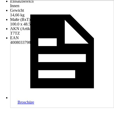
Einsatzbereich
Innen
Gewicht
14,66 kg
Maße (BxT)
100.0 x 48.5 cm
AKN (Artikelkurznummer)
T7TZ
EAN
4008033798075
Broschüre