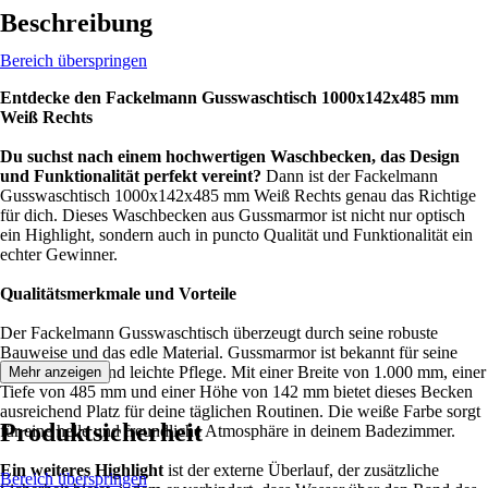
Beschreibung
Bereich überspringen
Entdecke den Fackelmann Gusswaschtisch 1000x142x485 mm
Weiß Rechts
Du suchst nach einem hochwertigen Waschbecken, das Design
und Funktionalität perfekt vereint?
Dann ist der Fackelmann
Gusswaschtisch 1000x142x485 mm Weiß Rechts genau das Richtige
für dich. Dieses Waschbecken aus Gussmarmor ist nicht nur optisch
ein Highlight, sondern auch in puncto Qualität und Funktionalität ein
echter Gewinner.
Qualitätsmerkmale und Vorteile
Der Fackelmann Gusswaschtisch überzeugt durch seine robuste
Bauweise und das edle Material. Gussmarmor ist bekannt für seine
Langlebigkeit und leichte Pflege. Mit einer Breite von 1.000 mm, einer
Mehr anzeigen
Tiefe von 485 mm und einer Höhe von 142 mm bietet dieses Becken
ausreichend Platz für deine täglichen Routinen. Die weiße Farbe sorgt
Produktsicherheit
für eine helle und freundliche Atmosphäre in deinem Badezimmer.
Ein weiteres Highlight
ist der externe Überlauf, der zusätzliche
Bereich überspringen