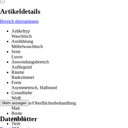
Artikeldetails
Bereich überspringen
Artikeltyp
Waschtisch
Ausführung
Möbelwaschtisch
Serie
Luxor
Anwendungsbereich
Aufliegend
Räume
Badezimmer
Form
Asymmetrisch, Halbrund
Grundfarbe
Weiß
Oberfläche/Oberflächenbehandlung
Mehr anzeigen
Matt
Breite
Datenblätter
100 cm
Tiefe