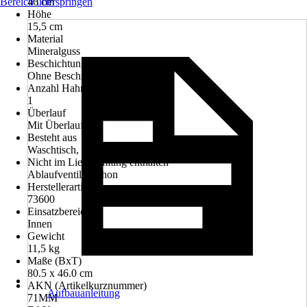
Bereich überspringen
46 cm
Höhe
15,5 cm
Material
Mineralguss
Beschichtung
Ohne Beschichtung
Anzahl Hahnlöcher
1
Überlauf
Mit Überlauf
Besteht aus
Waschtisch, Überlaufgarnitur
Nicht im Lieferumfang enthalten
Ablaufventil, Siphon
Herstellerartikelnummer
73600
Einsatzbereich
Innen
Gewicht
11,5 kg
Maße (BxT)
80.5 x 46.0 cm
AKN (Artikelkurznummer)
Aufbauanleitung
71MM