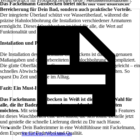
Verantwortlich für Produktsicherheit siehe
.
Herstellerinformationen
Das Fackelmann Gussbecken bietet nicht nur eine ästhetische
Bereicherung für Dein Bad, sondern auch praktische Vorteile.
Der integrierte Überlauf schützt vor Wasserüberlauf, während die
präzise Hahnlochbohrung die Installation verschiedener Armaturen
ermöglicht. Dieses Waschbecken ist ideal für alle, die Wert auf
Funktionalität und Stil legen.
Installation und Pflege
Die Installation des Fackelmann Gussbeckens ist dank der genauen
Maßangaben und der vorbereiteten Hahnlochbohrung unkompliziert.
Die glatte Oberfläche des Gussmarmors ist besonders pflegeleicht – ein
schnelles Abwischen genügt, um das Becken sauber zu halten. So
sparst Du Zeit und Mühe im Alltag.
Fazit: Ein Must-Have für jedes moderne Badezimmer
Das Fackelmann Gussbecken in Weiß ist die perfekte Wahl für
alle, die ihr Badezimmer modern und funktional gestalten
möchten.
Mit seinem zeitlosen Design und den praktischen Features
ist dieses Waschbecken eine Investition, die sich lohnt. Bestelle jetzt
und genieße die schnelle Lieferung direkt zu Dir nach Hause.
Verwandle Dein Badezimmer in eine Wohlfühloase mit Fackelmann,
dem Experten für Badmöbel und Qualität.
Sicherheits-/Warnhinweis