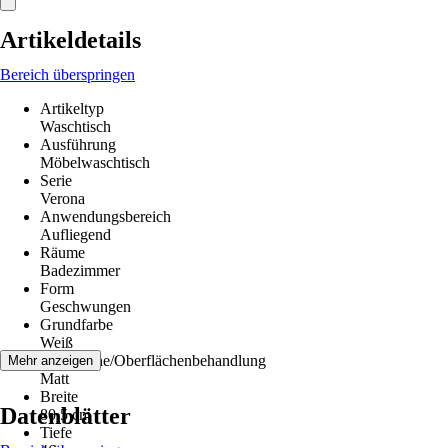
Artikeldetails
Bereich überspringen
Artikeltyp
Waschtisch
Ausführung
Möbelwaschtisch
Serie
Verona
Anwendungsbereich
Aufliegend
Räume
Badezimmer
Form
Geschwungen
Grundfarbe
Weiß
Oberfläche/Oberflächenbehandlung
Mehr anzeigen
Matt
Breite
Datenblätter
80,5 cm
Tiefe