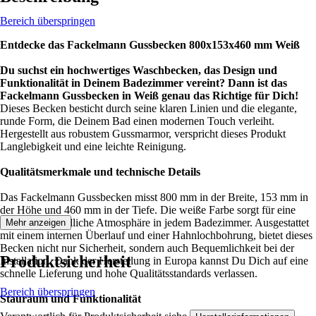
Bereich überspringen
Entdecke das Fackelmann Gussbecken 800x153x460 mm Weiß
Du suchst ein hochwertiges Waschbecken, das Design und
Funktionalität in Deinem Badezimmer vereint? Dann ist das
Fackelmann Gussbecken in Weiß genau das Richtige für Dich!
Dieses Becken besticht durch seine klaren Linien und die elegante,
runde Form, die Deinem Bad einen modernen Touch verleiht.
Hergestellt aus robustem Gussmarmor, verspricht dieses Produkt
Langlebigkeit und eine leichte Reinigung.
Qualitätsmerkmale und technische Details
Das Fackelmann Gussbecken misst 800 mm in der Breite, 153 mm in
der Höhe und 460 mm in der Tiefe. Die weiße Farbe sorgt für eine
helle und freundliche Atmosphäre in jedem Badezimmer. Ausgestattet
Mehr anzeigen
mit einem internen Überlauf und einer Hahnlochbohrung, bietet dieses
Becken nicht nur Sicherheit, sondern auch Bequemlichkeit bei der
Produktsicherheit
Installation. Dank der Herstellung in Europa kannst Du Dich auf eine
schnelle Lieferung und hohe Qualitätsstandards verlassen.
Bereich überspringen
Stauraum und Funktionalität