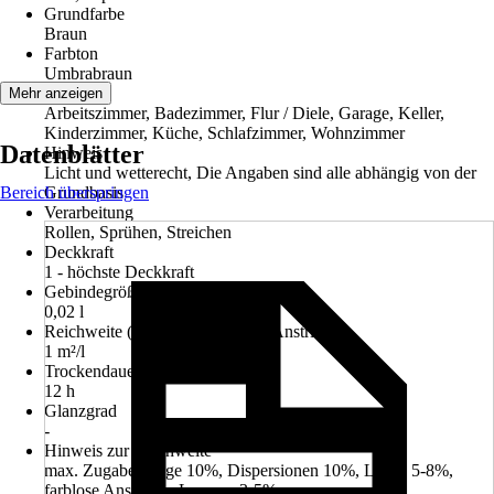
Grundfarbe
Braun
Farbton
Umbrabraun
Räume
Mehr anzeigen
Arbeitszimmer, Badezimmer, Flur / Diele, Garage, Keller,
Kinderzimmer, Küche, Schlafzimmer, Wohnzimmer
Datenblätter
Hinweis
Licht und wetterecht, Die Angaben sind alle abhängig von der
Bereich überspringen
Grundbasis
Verarbeitung
Rollen, Sprühen, Streichen
Deckkraft
1 - höchste Deckkraft
Gebindegröße
0,02 l
Reichweite (ca.) bei einmaligem Anstrich
1 m²/l
Trockendauer ca.
12 h
Glanzgrad
-
Hinweis zur Reichweite
max. Zugabemenge 10%, Dispersionen 10%, Lacke 5-8%,
farblose Anstriche, Lasuren 3-5%