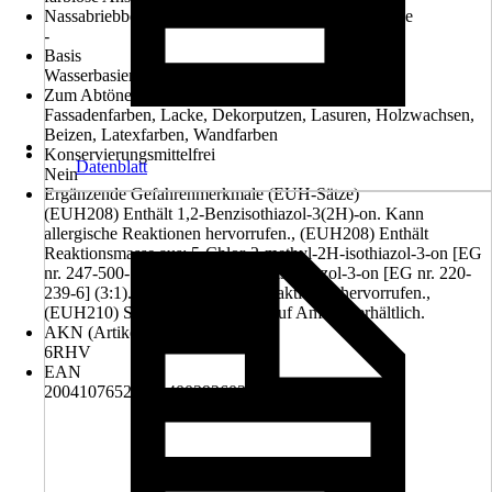
Nassabriebbeständigkeit nach DIN EN 13300 Klasse
-
Basis
Wasserbasierend
Zum Abtönen von
Fassadenfarben, Lacke, Dekorputzen, Lasuren, Holzwachsen,
Beizen, Latexfarben, Wandfarben
Konservierungsmittelfrei
Datenblatt
Nein
Ergänzende Gefahrenmerkmale (EUH-Sätze)
(EUH208) Enthält 1,2-Benzisothiazol-3(2H)-on. Kann
allergische Reaktionen hervorrufen., (EUH208) Enthält
Reaktionsmasse aus: 5-Chlor-2-methyl-2H-isothiazol-3-on [EG
nr. 247-500-7] und 2-Methyl-2H-isothiazol-3-on [EG nr. 220-
239-6] (3:1). Kann allergische Reaktionen hervorrufen.,
(EUH210) Sicherheitsdatenblatt auf Anfrage erhältlich.
AKN (Artikelkurznummer)
6RHV
EAN
2004107652009, 4002926020205