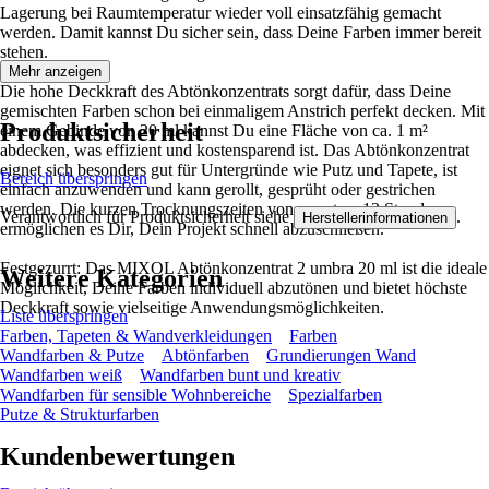
Lagerung bei Raumtemperatur wieder voll einsatzfähig gemacht
werden. Damit kannst Du sicher sein, dass Deine Farben immer bereit
stehen.
Mehr anzeigen
Die hohe Deckkraft des Abtönkonzentrats sorgt dafür, dass Deine
gemischten Farben schon bei einmaligem Anstrich perfekt decken. Mit
Produktsicherheit
einem Gebinde von 20 ml kannst Du eine Fläche von ca. 1 m²
abdecken, was effizient und kostensparend ist. Das Abtönkonzentrat
eignet sich besonders gut für Untergründe wie Putz und Tapete, ist
Bereich überspringen
einfach anzuwenden und kann gerollt, gesprüht oder gestrichen
werden. Die kurzen Trocknungszeiten von nur etwa 12 Stunden
Verantwortlich für Produktsicherheit siehe
.
Herstellerinformationen
ermöglichen es Dir, Dein Projekt schnell abzuschließen.
Festgezurrt: Das MIXOL Abtönkonzentrat 2 umbra 20 ml ist die ideale
Weitere Kategorien
Möglichkeit, Deine Farben individuell abzutönen und bietet höchste
Deckkraft sowie vielseitige Anwendungsmöglichkeiten.
Liste überspringen
Farben, Tapeten & Wandverkleidungen
Farben
Wandfarben & Putze
Abtönfarben
Grundierungen Wand
Wandfarben weiß
Wandfarben bunt und kreativ
Wandfarben für sensible Wohnbereiche
Spezialfarben
Putze & Strukturfarben
Kundenbewertungen