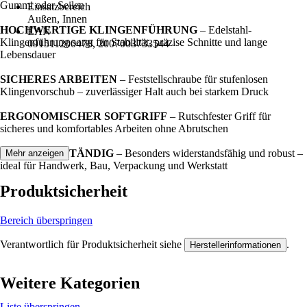
Gummi oder Seilen
Einsatzbereich
Außen, Innen
HOCHWERTIGE KLINGENFÜHRUNG
– Edelstahl-
EAN
Klingenführung sorgt für Stabilität, präzise Schnitte und lange
091511200478, 2007003733544
Lebensdauer
SICHERES ARBEITEN
– Feststellschraube für stufenlosen
Klingenvorschub – zuverlässiger Halt auch bei starkem Druck
ERGONOMISCHER SOFTGRIFF
– Rutschfester Griff für
sicheres und komfortables Arbeiten ohne Abrutschen
ACETONBESTÄNDIG
– Besonders widerstandsfähig und robust –
Mehr anzeigen
ideal für Handwerk, Bau, Verpackung und Werkstatt
Produktsicherheit
Bereich überspringen
Verantwortlich für Produktsicherheit siehe
.
Herstellerinformationen
Weitere Kategorien
Liste überspringen