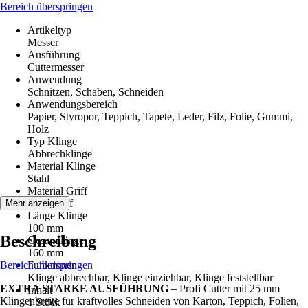
Bereich überspringen
Artikeltyp
Messer
Ausführung
Cuttermesser
Anwendung
Schnitzen, Schaben, Schneiden
Anwendungsbereich
Papier, Styropor, Teppich, Tapete, Leder, Filz, Folie, Gummi,
Holz
Typ Klinge
Abbrechklinge
Material Klinge
Stahl
Material Griff
Kunststoff
Mehr anzeigen
Länge Klinge
100 mm
Beschreibung
Gesamtlänge
160 mm
Bereich überspringen
Funktionen
Klinge abbrechbar, Klinge einziehbar, Klinge feststellbar
EXTRA STARKE AUSFÜHRUNG
– Profi Cutter mit 25 mm
Inhalt
Klingenbreite für kraftvolles Schneiden von Karton, Teppich, Folien,
1 Stück