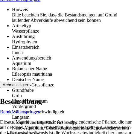
Hinweis
Bitte beachten Sie, dass die Bestandsmengen auf Grund
laufender Abverkäufe abweichend sein können
Artikeltyp
Wasserpflanze
Ausführung
Hydrophyten
Einsatzbereich
Innen
Anwendungsbereich
Aquarium
Botanischer Name
Lilaeopsis mauritiana
Deutscher Name
Mauritius-Graspflanze
Mehr anzeigen
Grundfarbe
Grün
Beschreibung
Lage im Aquarium
Vordergrund
Bereich überspringen
Wachstumsgeschwindigkeit
Langsam
Die aus Mauritius stammende Art ist eine endemische Pflanze, die nur
Geeignet für folgenden Beckentyp
auf der Insel Mauritius vorkommt. Sie wächst sehr gut, aber wie auch
Nano-Aquarium, Gesellschaftsaquarium, Regenwaldterrarium
die Lilaeopsis brasiliensis ist die Wuchsgeschwindigkeit eher langsam.
Pflegeaufwand