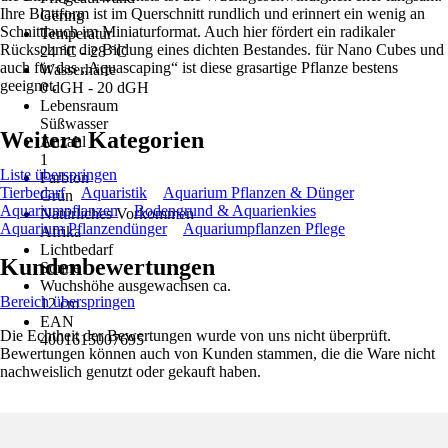
Ihre Blattform ist im Querschnitt rundlich und erinnert ein wenig an
Gering
Schnittlauch im Miniaturformat. Auch hier fördert ein radikaler
Temperatur
Rückschnitt die Bildung eines dichten Bestandes. für Nano Cubes und
24 °C - 28 °C
auch für das „Aquascaping“ ist diese grasartige Pflanze bestens
Wasserhärte
geeignet.
0 dGH - 20 dGH
Lebensraum
Süßwasser
Weitere Kategorien
Anzahl
1
Liste überspringen
Farbton
Tierbedarf
Aquaristik
Aquarium Pflanzen & Dünger
Grün
Aquariumpflanzen
Bodengrund & Aquarienkies
Natürliches Vorkommen
Aquarium Pflanzendünger
Aquariumpflanzen Pflege
Afrika
Lichtbedarf
Kundenbewertungen
Sonne
Wuchshöhe ausgewachsen ca.
Bereich überspringen
12 cm
EAN
Die Echtheit der Bewertungen wurde von uns nicht überprüft.
4001615007695
Bewertungen können auch von Kunden stammen, die die Ware nicht
nachweislich genutzt oder gekauft haben.