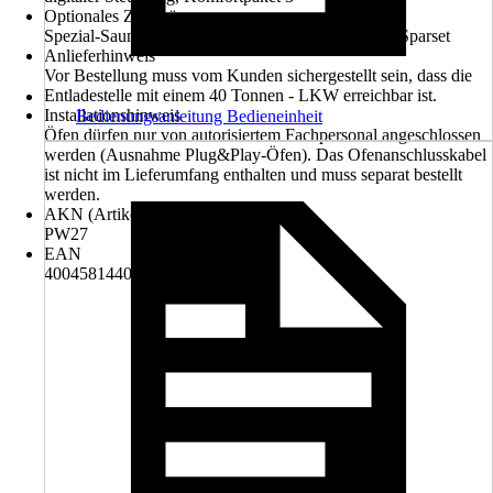
Optionales Zubehör
Spezial-Saunaleuchten-Set, Aufgusskonzentrat-3er Sparset
Anlieferhinweis
Vor Bestellung muss vom Kunden sichergestellt sein, dass die
Entladestelle mit einem 40 Tonnen - LKW erreichbar ist.
Installationshinweis
Bedienungsanleitung Bedieneinheit
Öfen dürfen nur von autorisiertem Fachpersonal angeschlossen
werden (Ausnahme Plug&Play-Öfen). Das Ofenanschlusskabel
ist nicht im Lieferumfang enthalten und muss separat bestellt
werden.
AKN (Artikelkurznummer)
PW27
EAN
4004581440664