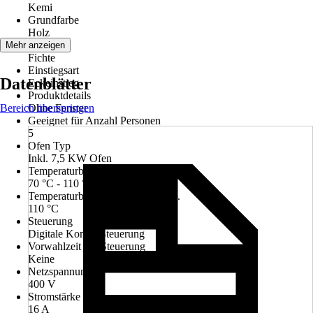
Kemi
Grundfarbe
Holz
Farbton
Mehr anzeigen
Fichte
Einstiegsart
Datenblätter
Eckeinstieg
Produktdetails
Bereich überspringen
Ohne Fenster
Geeignet für Anzahl Personen
5
Ofen Typ
Inkl. 7,5 KW Ofen
Temperaturbereich Ofen
70 °C - 110 °C
Temperaturbereich Sauna bis max.
110 °C
Steuerung
Digitale Kombi-Steuerung
Vorwahlzeit der Steuerung
Keine
Netzspannung
400 V
Stromstärke in Ampere
16 A