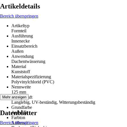
Artikeldetails
Bereich überspringen
Artikeltyp
Formteil
Ausführung
Innenecke
Einsatzbereich
Außen
Anwendung
Dachentwässerung
Material
Kunststoff
Materialspezifizierung
Polyvinylchlorid (PVC)
Nennweite
125 mm
Eigenschaft
Mehr anzeigen
Langlebig, UV-beständig, Witterungsbeständig
Grundfarbe
Datenblätter
Anthrazit
Farbton
Bereich überspringen
Anthrazit