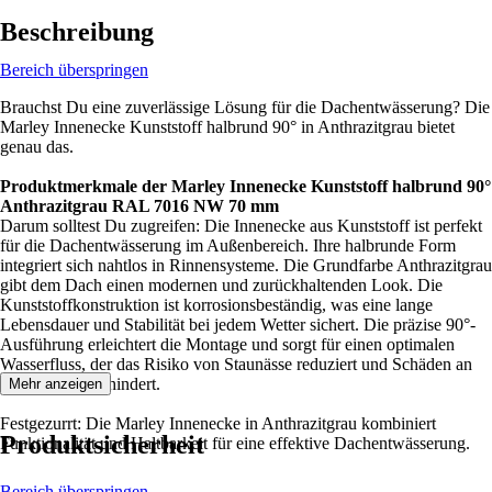
Beschreibung
Bereich überspringen
Brauchst Du eine zuverlässige Lösung für die Dachentwässerung? Die
Marley Innenecke Kunststoff halbrund 90° in Anthrazitgrau bietet
genau das.
Produktmerkmale der Marley Innenecke Kunststoff halbrund 90°
Anthrazitgrau RAL 7016 NW 70 mm
Darum solltest Du zugreifen: Die Innenecke aus Kunststoff ist perfekt
für die Dachentwässerung im Außenbereich. Ihre halbrunde Form
integriert sich nahtlos in Rinnensysteme. Die Grundfarbe Anthrazitgrau
gibt dem Dach einen modernen und zurückhaltenden Look. Die
Kunststoffkonstruktion ist korrosionsbeständig, was eine lange
Lebensdauer und Stabilität bei jedem Wetter sichert. Die präzise 90°-
Ausführung erleichtert die Montage und sorgt für einen optimalen
Wasserfluss, der das Risiko von Staunässe reduziert und Schäden an
der Fassade verhindert.
Mehr anzeigen
Festgezurrt: Die Marley Innenecke in Anthrazitgrau kombiniert
Produktsicherheit
Funktionalität und Haltbarkeit für eine effektive Dachentwässerung.
Bereich überspringen