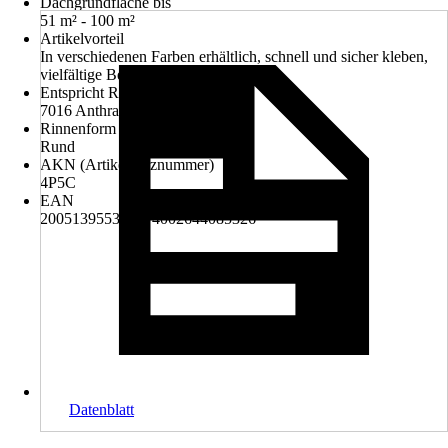
Dachgrundfläche bis
51 m² - 100 m²
Artikelvorteil
In verschiedenen Farben erhältlich, schnell und sicher kleben,
vielfältige Befestigungsmöglichkeiten
Entspricht RAL-Farbton
7016 Anthrazitgrau
Rinnenform
Rund
AKN (Artikelkurznummer)
4P5C
EAN
2005139553005, 4002644085326
Datenblatt