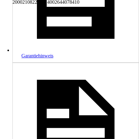
2000210822001, 4002644078410
Garantiehinweis