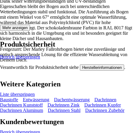
Dank seiner witterungsbeständigen und UV-beständigen
Eigenschaften bleibt der Bogen auch bei unterschiedlichen
Wetterbedingungen stabil und funktional. Die Ausführung als Bogen
mit einem Winkel von 67° ermöglicht eine optimale Wasserführung,
während das Material aus Polyvinylchlorid (PVC) für hohe
Belastbarkeit sorgt. Der schokoladenbraune Farbton in RAL 8017 fügt
Mehr anzeigen
sich harmonisch in die Umgebung ein und ist besonders geeignet für
kleine Dächer und Hausanbauten.
Produktsicherheit
Festgezurrt: Der Marley Fallrohrbogen bietet eine zuverlässige und
optisch ansprechende Lösung für die effiziente Wasserableitung von
Bereich überspringen
Deinem Dach.
Verantwortlich für Produktsicherheit siehe
.
Herstellerinformationen
Weitere Kategorien
Liste überspringen
Baustoffe
Entwässerung
Dachentwässerung
Dachrinnen
Dachrinnen Kunststoff
Dachrinnen Zink
Dachrinnen Kupfer
Dachrinnen Aluminum
Dachrinnen Stahl
Dachrinnen Zubehör
Kundenbewertungen
Bereich überspringen