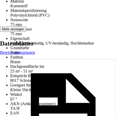
Material
Kunststoff
Materialspezifizierung
Polyvinylchlorid (PVC)
Nennweite
75 mm
Durchmesser
Mehr anzeigen
75 mm
Eigenschaft
Datenblätter
Witterungsbeständig, UV-beständig, Hochbelastbar
Grundfarbe
Bereich überspringen
Braun
Farbton
Braun
Dachgrundfläche bis
25 m² - 51 m²
Entspricht RAL-Farbton
8017 Schokoladenbraun
Geeignet für
Kleine Dächer, Hausanbauten
Winkel
67 °
AKN (Artikelkurznummer)
TA3F
EAN