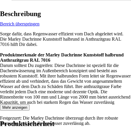
Beschreibung
Bereich überspringen
Sorge dafür, dass Regenwasser effizient vom Dach abgeleitet wird.
Die Marley Dachrinne Kunststoff halbrund in Anthrazitgrau RAL
7016 hilft Dir dabei.
Produktmerkmale der Marley Dachrinne Kunststoff halbrund
Anthrazitgrau RAL 7016
Darum solltest Du zugreifen: Diese Dachrinne ist speziell für die
Dachentwässerung im Außenbereich konzipiert und besteht aus
robustem Kunststoff. Mit ihrer halbrunden Form leitet sie Regenwasser
effizient ab und verhindert, dass das Gewicht von angesammeltem
Wasser auf dem Dach zu Schäden führt. Ihre anthrazitgraue Farbe
verleiht jedem Dach eine moderne und dezente Optik. Die
Rinnenbreite von 100 mm und Länge von 2000 mm bietet ausreichend
Kapazität, um auch bei starkem Regen das Wasser zuverlässig
abzuführen.
Mehr anzeigen
Festgezurrt: Die Marley Dachrinne überzeugt durch ihre robuste
Produktsicherheit
Bauweise und leitet Regenwasser zuverlässig ab.