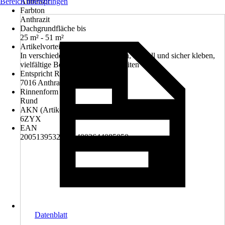
Bereich überspringen
Anthrazit
Farbton
Anthrazit
Dachgrundfläche bis
25 m² - 51 m²
Artikelvorteil
In verschiedenen Farben erhältlich, schnell und sicher kleben,
vielfältige Befestigungsmöglichkeiten
Entspricht RAL-Farbton
7016 Anthrazitgrau
Rinnenform
Rund
AKN (Artikelkurznummer)
6ZYX
EAN
2005139532000, 4002644085050
Datenblatt