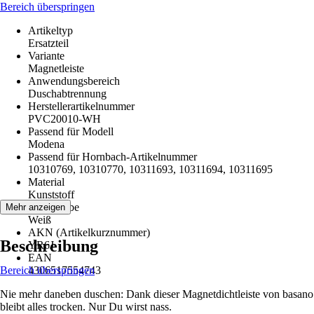
Bereich überspringen
Artikeltyp
Ersatzteil
Variante
Magnetleiste
Anwendungsbereich
Duschabtrennung
Herstellerartikelnummer
PVC20010-WH
Passend für Modell
Modena
Passend für Hornbach-Artikelnummer
10310769, 10310770, 10311693, 10311694, 10311695
Material
Kunststoff
Grundfarbe
Mehr anzeigen
Weiß
AKN (Artikelkurznummer)
Beschreibung
YR6J
EAN
Bereich überspringen
4306517554743
Nie mehr daneben duschen: Dank dieser Magnetdichtleiste von basano
bleibt alles trocken. Nur Du wirst nass.