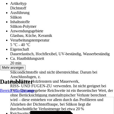
Artikeltyp
Dichtstoff
Ausführung
Silikon
Inhaltsstoffe
Silikon-Polymer
Anwendungsgebiete
Glasbau, Küche, Keramik
Verarbeitungstemperatur
5 °C - 40 °C
Eigenschaft
Dauerelastisch, Hochflexibel, UV-beständig, Wasserbeständig
Ca. Hautbildungszeit
20 min
Hinweis
Mehr anzeigen
Silicondichtstoffe sind nicht überstreichbar. Darum bei
Anschlussfugen, z.
Datenblätter
B. zwischen Holzfenstern und Mauerwerk,
RISS- UND FUGEN-ZU verwenden. Ist nicht geeignet bei
Bereich überspringen
PVC. Die angegebene Reichweite ist ein theoretischer Wert, der
ohne Berücksichtigung materialtypischer Verluste berechnet
wird – diese entstehen vor allem durch das Profilieren und
Abziehen der Dichtstoffraupe, bei Silikon liegt die
durchschnittliche Verlustmenge bei etwa 20 %
Reichweite/Ergiebigkeit