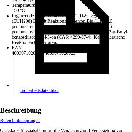
Temperaturbeständigkeit (bis zu)
150 °C
Ergänzende Gefahrenmerkmale (EUH-Sätze)
(EUH208) Enthält Reaktionsmasse von Bis-(1,2,2,6,6-
pentamethyl-4-piperidyl)sebacat und Methyl-1,2,2,6,6-
pentamethyl-4-piperidylsebacat., (EUH208) Enthält 2-n-Butyl-
benzo(d)isothiazol-3-on (CAS: 4299-07-4). Kann allergische
Reaktionen hervorrufen.
EAN
4009071020609, 4009071020623
Sicherheitsdatenblatt
Beschreibung
Bereich überspringen
Glasklares Spezialsilicon für die Verglasung und Versiegelung von