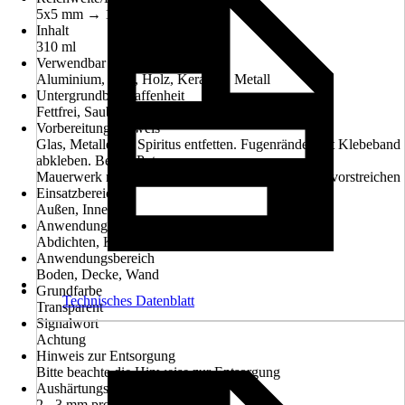
5x5 mm → 12 m
Inhalt
310 ml
Verwendbar für
Aluminium, Glas, Holz, Keramik, Metall
Untergrundbeschaffenheit
Fettfrei, Sauber, Staubfrei, Tragfähig, Trocken
Vorbereitungshinweis
Glas, Metalle mit Spiritus entfetten. Fugenränder mit Klebeband
abkleben. Beton, Putz,
Mauerwerk mit VORANSTRICH FÜR SILICON vorstreichen
Einsatzbereich
Außen, Innen
Anwendung
Abdichten, Kleben, Versiegeln
Anwendungsbereich
Boden, Decke, Wand
Grundfarbe
Technisches Datenblatt
Transparent
Signalwort
Achtung
Hinweis zur Entsorgung
Bitte beachte die Hinweise zur Entsorgung
Aushärtungszeit
2 - 3 mm pro Tag