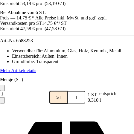
Entspricht 53,19 € pro l
(
53,19 €
/
l
)
Bei Abnahme von 6 ST:
Preis — 14,75 € * Alle Preise inkl. MwSt. und ggf. zzgl.
Versandkosten pro ST
14,75 €
*
/
ST
Entspricht 47,58 € pro l
(
47,58 €
/
l
)
Art.-Nr.
6588253
Verwendbar für
:
Aluminium, Glas, Holz, Keramik, Metall
Einsatzbereich
:
Außen, Innen
Grundfarbe
:
Transparent
Mehr Artikeldetails
Menge (ST)
entspricht
1 ST
ST
l
0,310 l