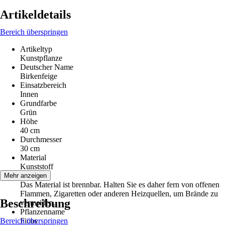
Artikeldetails
Bereich überspringen
Artikeltyp
Kunstpflanze
Deutscher Name
Birkenfeige
Einsatzbereich
Innen
Grundfarbe
Grün
Höhe
40 cm
Durchmesser
30 cm
Material
Kunststoff
Hinweis
Mehr anzeigen
Das Material ist brennbar. Halten Sie es daher fern von offenen
Flammen, Zigaretten oder anderen Heizquellen, um Brände zu
Beschreibung
vermeiden.
Pflanzenname
Bereich überspringen
Ficus