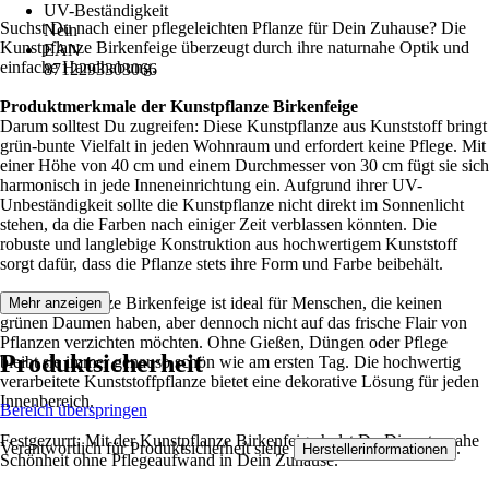
UV-Beständigkeit
Suchst Du nach einer pflegeleichten Pflanze für Dein Zuhause? Die
Nein
Kunstpflanze Birkenfeige überzeugt durch ihre naturnahe Optik und
EAN
einfache Handhabung.
8712293303066
Produktmerkmale der Kunstpflanze Birkenfeige
Darum solltest Du zugreifen: Diese Kunstpflanze aus Kunststoff bringt
grün-bunte Vielfalt in jeden Wohnraum und erfordert keine Pflege. Mit
einer Höhe von 40 cm und einem Durchmesser von 30 cm fügt sie sich
harmonisch in jede Inneneinrichtung ein. Aufgrund ihrer UV-
Unbeständigkeit sollte die Kunstpflanze nicht direkt im Sonnenlicht
stehen, da die Farben nach einiger Zeit verblassen könnten. Die
robuste und langlebige Konstruktion aus hochwertigem Kunststoff
sorgt dafür, dass die Pflanze stets ihre Form und Farbe beibehält.
Die Kunstpflanze Birkenfeige ist ideal für Menschen, die keinen
Mehr anzeigen
grünen Daumen haben, aber dennoch nicht auf das frische Flair von
Pflanzen verzichten möchten. Ohne Gießen, Düngen oder Pflege
Produktsicherheit
bleibt sie immer genauso schön wie am ersten Tag. Die hochwertig
verarbeitete Kunststoffpflanze bietet eine dekorative Lösung für jeden
Innenbereich.
Bereich überspringen
Festgezurrt: Mit der Kunstpflanze Birkenfeige holst Du Dir naturnahe
Verantwortlich für Produktsicherheit siehe
.
Herstellerinformationen
Schönheit ohne Pflegeaufwand in Dein Zuhause.