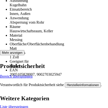
Ausführung
Kugelhahn
Einsatzbereich
Innen, Außen
Anwendung
Absperrung vom Rohr
Räume
Hauswirtschaftsraum, Keller
Material
Messing
Oberfläche/Oberflächenbehandlung
Matt
Anschluss
Mehr anzeigen
1 Zoll
Geeignet für
Produktsicherheit
Wasser
EAN
2005105828007, 9002703025947
Bereich überspringen
Verantwortlich für Produktsicherheit siehe
.
Herstellerinformationen
Weitere Kategorien
Liste überspringen