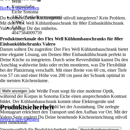
Weiß
Korpusfarbe
Bereich überspringen
Eiche Sonoma
AKN (Artikelkurznummer)
Du möchtest Deine Küchengeräte stilvoll integrieren? Kein Problem.
YAW2
Mit dem Flex Well Kühlumbauschrank für 88er Einbaukühlschrank
EAN
Valero gelingt Dir das mühelos.
4047584009759
Produktmerkmale des Flex Well Kühlumbauschranks für 88er
Einbaukühlschranks Valero
Darum solltest Du zugreifen: Der Flex Well Kühlumbauschrank bietet
eine elegante Lösung, um Deinen 88er Einbaukühlschrank perfekt in
Deine Küche zu integrieren. Durch seine Reversibilität kannst Du den
Anschlag wahlweise links oder rechts montieren, was Dir Flexibilität
bei der Platzierung verschafft. Mit einer Breite von 60 cm, einer Tiefe
von 57 cm und einer Höhe von 200 cm passt der Schrank optimal in
die meisten Küchenräume.
Die hochglänzende Weiße Front sorgt für eine moderne Optik,
Mehr anzeigen
während der Korpus in Sonoma Eiche einen ansprechenden Kontrast
bildet. Der Kühlumbauschrank kommt ohne Elektrogeräte und
Produktsicherheit
ermöglicht Dir so die freie Wahl bei der Ausstattung. Die zerlegte
Montageart erleichtert den Transport und den Aufbau vor Ort. Mit der
Valero Serie ergänzt Du Deine bestehende Kücheneinrichtung stilvoll
Bereich überspringen
und funktional.
Verantwortlich für Produktsicherheit siehe
.
Herstellerinformationen