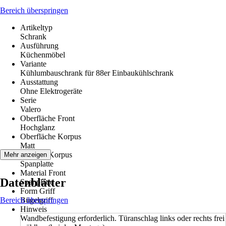
Bereich überspringen
Artikeltyp
Schrank
Ausführung
Küchenmöbel
Variante
Kühlumbauschrank für 88er Einbaukühlschrank
Ausstattung
Ohne Elektrogeräte
Serie
Valero
Oberfläche Front
Hochglanz
Oberfläche Korpus
Matt
Material Korpus
Mehr anzeigen
Spanplatte
Material Front
Datenblätter
Spanplatte
Form Griff
Bereich überspringen
Bügelgriff
Hinweis
Wandbefestigung erforderlich. Türanschlag links oder rechts frei