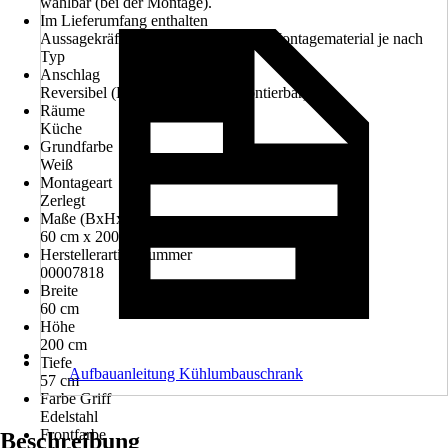
wählbar (bei der Montage).
Im Lieferumfang enthalten
Aussagekräftige Montageanleitung, Montagematerial je nach
Typ
Anschlag
Reversibel (Links oder Rechts montierbar)
Räume
Küche
Grundfarbe
Weiß
Montageart
Zerlegt
Maße (BxHxT)
60 cm x 200 cm x 57 cm
Herstellerartikelnummer
00007818
Breite
60 cm
Höhe
200 cm
Tiefe
Aufbauanleitung Kühlumbauschrank
57 cm
Farbe Griff
Edelstahl
Frontfarbe
Beschreibung