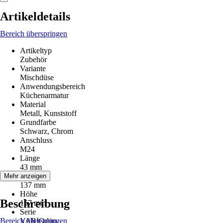
Artikeldetails
Bereich überspringen
Artikeltyp
Zubehör
Variante
Mischdüse
Anwendungsbereich
Küchenarmatur
Material
Metall, Kunststoff
Grundfarbe
Schwarz, Chrom
Anschluss
M24
Länge
43 mm
Breite
Mehr anzeigen
137 mm
Höhe
Beschreibung
157 mm
Serie
Bereich überspringen
VARIOduo