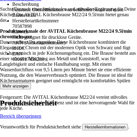
Beschreibung
Suchst Du nach einer funktionalen und stilvollen Ergänzung für Deine
Funktion: Umstellfunktion von belüfteten Strahl auf einen
Küche? Die AVITAL Küchenbrause M22/24 9.5l/min bietet genau
Brausestrahl
das.
Herstellerartikelnummer
70587898
Produktmerkmale der AVITAL Küchenbrause M22/24 9.5l/min
Hinweis
chrom/schwarz
Nicht geeignet für drucklose Geräte.
Darum solltest Du zugreifen: Diese Küchenbrause kombiniert die
AKN (Artikelkurznummer)
Eleganz von Chrom mit der modernen Optik von Schwarz und fügt
8KDC
sich harmonisch in jede Küchenumgebung ein. Die Brause besteht aus
EAN
einer robusten Mischung aus Metall und Kunststoff, was für
4306517438289
Langlebigkeit und einfache Handhabung sorgt. Mit einem
Wasserdurchfluss von 9,5 Litern pro Minute bietet sie eine effiziente
Nutzung, die den Wasserverbrauch optimiert. Die Brause ist ideal für
Küchenarmaturen geeignet und ermöglicht ein komfortables Spülen
und Reinigen.
Mehr anzeigen
Festgezurrt: Die AVITAL Küchenbrause M22/24 vereint stilvolles
Produktsicherheit
Design mit funktionaler Effizienz und ist eine hervorragende Wahl für
jede Küche.
Bereich überspringen
Verantwortlich für Produktsicherheit siehe
.
Herstellerinformationen