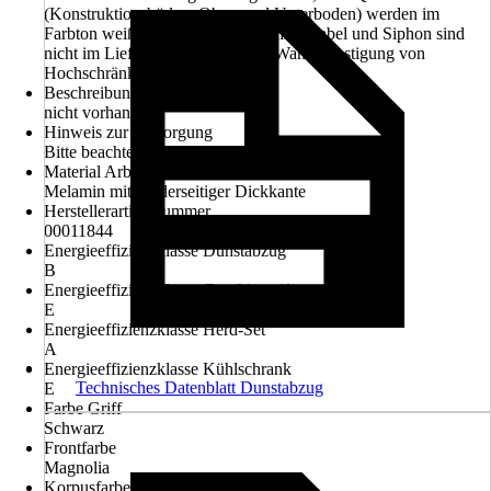
(Konstruktionsböden, Ober- und Unterboden) werden im
Farbton weiß geliefert., Herdanschlusskabel und Siphon sind
nicht im Lieferumfang enthalten. Wandbefestigung von
Hochschränken erforderlich.
Beschreibung Backofen
nicht vorhanden
Hinweis zur Entsorgung
Bitte beachte die Hinweise zur Entsorgung
Material Arbeitsplatte
Melamin mit vorderseitiger Dickkante
Herstellerartikelnummer
00011844
Energieeffizienzklasse Dunstabzug
B
Energieeffizienzklasse Geschirrspüler
E
Energieeffizienzklasse Herd-Set
A
Energieeffizienzklasse Kühlschrank
Technisches Datenblatt Dunstabzug
E
Farbe Griff
Schwarz
Frontfarbe
Magnolia
Korpusfarbe