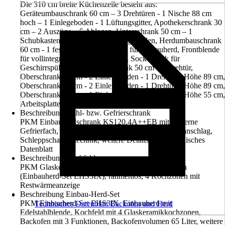
Die 310 cm breite Küchenzeile besteht aus:
Geräteumbauschrank 60 cm – 3 Drehtüren - 1 Nische 88 cm
hoch – 1 Einlegeboden - 1 Lüftungsgitter, Apothekerschrank 30
cm – 2 Auszüge – 5 Ablagen, Unterschrank 50 cm – 1
Schubkasten - 1 Drehtür – 1 Einlegeboden, Herdumbauschrank
60 cm - 1 feste Blende – 1 Nische für Einbauherd, Frontblende
für vollintegrierten Geschirrspüler, Sockelstück für
Geschirrspüler, Spülenunterschrank 50 cm - 1 Drehtür,
Oberschrank 50 cm - 2 Einlegeböden - 1 Drehtür – Höhe 89 cm,
Oberschrank 60 cm - 2 Einlegeböden - 1 Drehtür – Höhe 89 cm,
Oberschrank 50 cm - 1 Einlegeboden - 1 Drehtür – Höhe 55 cm,
Arbeitsplatte 220 x 60 cm
Beschreibung Kühl- bzw. Gefrierschrank
PKM Einbaukühlschrank KS120.4A++EB mit 4-Sterne
Gefrierfach, Nischenhöhe 88 cm, wechselbarer Türanschlag,
Schleppscharniertechnik, weitere Details siehe technisches
Datenblatt
Beschreibung Kochfeld
PKM Glaskeramikkochfeld EHS3IX, herdgebunden
(Einbauherd-Set EHS3IX), rahmenlos, 4 Kochzonen mit
Restwärmeanzeige
Beschreibung Einbau-Herd-Set
PKM Einbauherd-Set EHS3IX, Einbauherd mit
Technisches Datenblatt Backofen und Herd
Edelstahlblende, Kochfeld mit 4 Glaskeramikkochzonen,
Backofen mit 3 Funktionen, Backofenvolumen 65 Liter, weitere