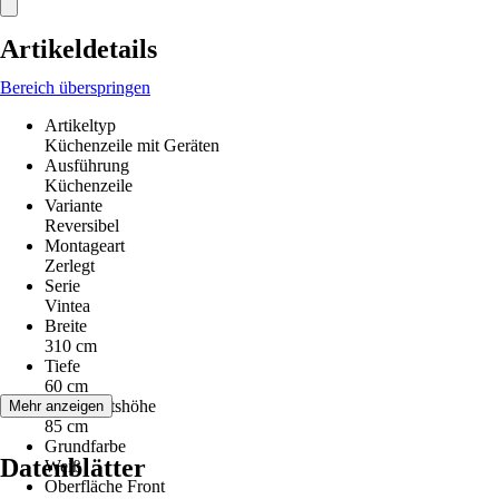
Artikeldetails
Bereich überspringen
Artikeltyp
Küchenzeile mit Geräten
Ausführung
Küchenzeile
Variante
Reversibel
Montageart
Zerlegt
Serie
Vintea
Breite
310 cm
Tiefe
60 cm
platArbeitshöhe
Mehr anzeigen
85 cm
Grundfarbe
Datenblätter
Weiß
Oberfläche Front