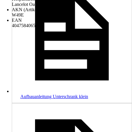
Lancelot Oak
AKN (Artikelkurznummer)
W49E
EAN
4047584065519
Aufbauanleitung Unterschrank klein