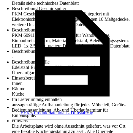
Details siehe technisches Datenblatt
Beschreibung Geschirrspüler
PKM Geschirrspüler GSM16-8FI, Vollintegriert mit
Elektronischer Steuerung, Fassungsvermögen 16 Maßgedecke,
weitere Details siehe technisches Datenblatt
Beschreibung Dunstabzugshaube
PKM 6091H, Dunstabzugshaube für Wandmontage,
Einbaubreite: 60 cm, Material: Edelstahl, Beleuchtungssystem:
LED, 1x 2,5 Watt, weitere Details siehe technisches Datenblatt
Beschreibung Mikrowelle
-
Beschreibung Spüle
Edelstahl-Einbauspüle 860 x 435 mm mit Ab- und
Überlaufgarnitur
Einsatzbereich
Innen
Räume
Küche
Im Lieferumfang enthalten
aussagekräftige Aufbauanleitung für jedes Möbelteil, Geräte-
Bedienungsanleitung, Ab- und Überlaufgarnitur für
EEK - Produktdatenblatt - Dunstabzug
Einbauspüle.
Hinweis
Die Arbeitsplatte wird ohne Ausschnitt geliefert, was vor Ort
eine flexible Küchengestaltung zulässt., Alle Querteile