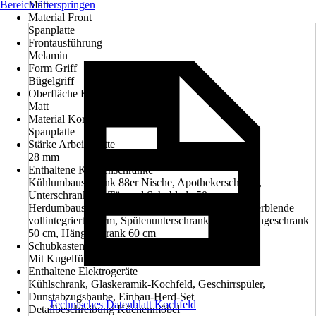
Bereich überspringen
Matt
Material Front
Spanplatte
Frontausführung
Melamin
Form Griff
Bügelgriff
Oberfläche Korpus
Matt
Material Korpus
Spanplatte
Stärke Arbeitsplatte
28 mm
Enthaltene Küchenschränke
Kühlumbauschrank 88er Nische, Apothekerschrank,
Unterschrank mit Tür und Schublade 50 cm,
Herdumbauschrank mit fester Blende, Geschirrspülerblende
vollintegriert 60 cm, Spülenunterschrank 50 cm, Hängeschrank
50 cm, Hängeschrank 60 cm
Schubkastenausführung
Mit Kugelführung und Spanplattenzarge
Enthaltene Elektrogeräte
Kühlschrank, Glaskeramik-Kochfeld, Geschirrspüler,
Dunstabzugshaube, Einbau-Herd-Set
Technisches Datenblatt Kochfeld
Detailbeschreibung Küchenmöbel