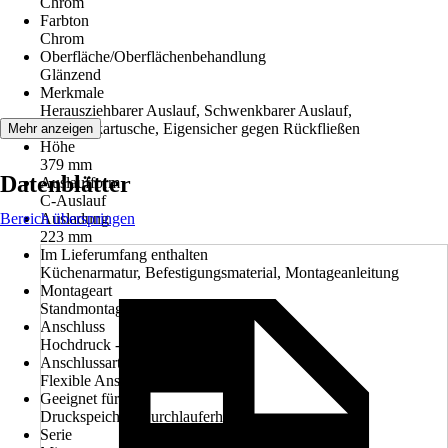
Chrom
Farbton
Chrom
Oberfläche/Oberflächenbehandlung
Glänzend
Merkmale
Herausziehbarer Auslauf, Schwenkbarer Auslauf,
Keramikkartusche, Eigensicher gegen Rückfließen
Mehr anzeigen
Höhe
379 mm
Datenblätter
Auslaufform
C-Auslauf
Bereich überspringen
Ausladung
223 mm
Im Lieferumfang enthalten
Küchenarmatur, Befestigungsmaterial, Montageanleitung
Montageart
Standmontage
Anschluss
Hochdruck - druckfest
Anschlussart
Flexible Anschlussschläuche 3/8"
Geeignet für
Druckspeicher, Durchlauferhitzer
Serie