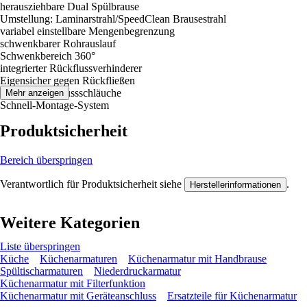
herausziehbare Dual Spülbrause
Umstellung: Laminarstrahl/SpeedClean Brausestrahl
variabel einstellbare Mengenbegrenzung
schwenkbarer Rohrauslauf
Schwenkbereich 360°
integrierter Rückflussverhinderer
Eigensicher gegen Rückfließen
flexible Anschlussschläuche
Mehr anzeigen
Schnell-Montage-System
Produktsicherheit
Bereich überspringen
Verantwortlich für Produktsicherheit siehe
.
Herstellerinformationen
Weitere Kategorien
Liste überspringen
Küche
Küchenarmaturen
Küchenarmatur mit Handbrause
Spültischarmaturen
Niederdruckarmatur
Küchenarmatur mit Filterfunktion
Küchenarmatur mit Geräteanschluss
Ersatzteile für Küchenarmatur