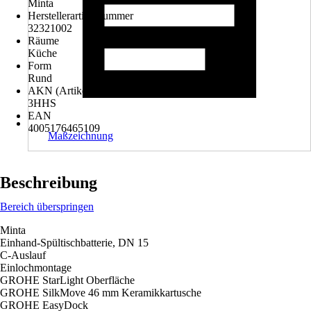
Minta
Herstellerartikelnummer
32321002
Räume
Küche
Form
Rund
AKN (Artikelkurznummer)
3HHS
EAN
4005176465109
Maßzeichnung
Beschreibung
Bereich überspringen
Minta
Einhand-Spültischbatterie, DN 15
C-Auslauf
Einlochmontage
GROHE StarLight Oberfläche
GROHE SilkMove 46 mm Keramikkartusche
GROHE EasyDock