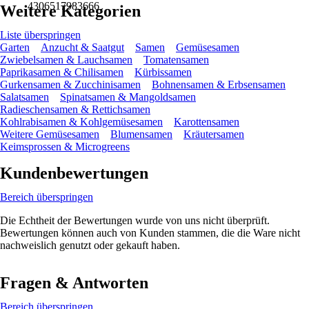
4306517983666
Weitere Kategorien
Liste überspringen
Garten
Anzucht & Saatgut
Samen
Gemüsesamen
Zwiebelsamen & Lauchsamen
Tomatensamen
Paprikasamen & Chilisamen
Kürbissamen
Gurkensamen & Zucchinisamen
Bohnensamen & Erbsensamen
Salatsamen
Spinatsamen & Mangoldsamen
Radieschensamen & Rettichsamen
Kohlrabisamen & Kohlgemüsesamen
Karottensamen
Weitere Gemüsesamen
Blumensamen
Kräutersamen
Keimsprossen & Microgreens
Kundenbewertungen
Bereich überspringen
Die Echtheit der Bewertungen wurde von uns nicht überprüft.
Bewertungen können auch von Kunden stammen, die die Ware nicht
nachweislich genutzt oder gekauft haben.
Fragen & Antworten
Bereich überspringen