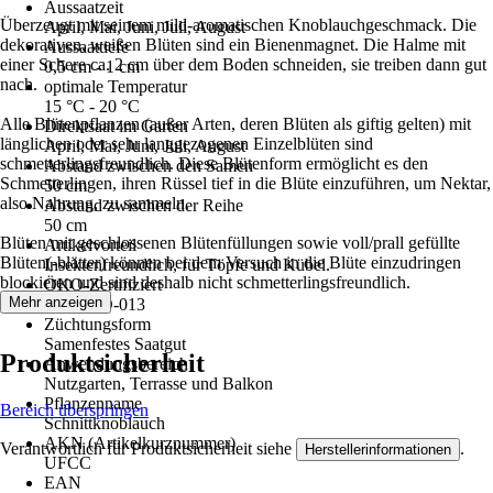
Aussaatzeit
Überzeugt mit seinem mild-aromatischen Knoblauchgeschmack. Die
April, Mai, Juni, Juli, August
dekorativen, weißen Blüten sind ein Bienenmagnet. Die Halme mit
Aussaattiefe
einer Schere ca. 2 cm über dem Boden schneiden, sie treiben dann gut
0,5 cm - 1 cm
nach.
optimale Temperatur
15 °C - 20 °C
Alle Blütenpflanzen (außer Arten, deren Blüten als giftig gelten) mit
Direktsaat im Garten
länglichen oder sehr langgezogenen Einzelblüten sind
April, Mai, Juni, Juli, August
schmetterlingsfreundlich. Diese Blütenform ermöglicht es den
Abstand zwischen den Samen
Schmetterlingen, ihren Rüssel tief in die Blüte einzuführen, um Nektar,
50 cm
also Nahrung, zu sammeln.
Abstand zwischen der Reihe
50 cm
Blüten mit geschlossenen Blütenfüllungen sowie voll/prall gefüllte
Artikelvorteil
Blüten(-blätter) können bei dem Versuch in die Blüte einzudringen
Insektenfreundlich, für Töpfe und Kübel.
blockieren und sind deshalb nicht schmetterlingsfreundlich.
ÖKO-Zertifiziert
Mehr anzeigen
DE-ÖKO-013
Züchtungsform
Samenfestes Saatgut
Produktsicherheit
Anwendungsbereich
Nutzgarten, Terrasse und Balkon
Pflanzenname
Bereich überspringen
Schnittknoblauch
AKN (Artikelkurznummer)
Verantwortlich für Produktsicherheit siehe
.
Herstellerinformationen
UFCC
EAN