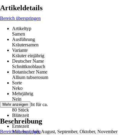
Artikeldetails
Bereich überspringen
Artikeltyp
Samen
Ausführung
Kräutersamen
Variante
Kräuter einjährig
Deutscher Name
Schnittknoblauch
Botanischer Name
Allium tubserosum
Sorte
Neko
Mehrjährig
Nein
Inhalt reicht für ca.
Mehr anzeigen
80 Stück
Blütezeit
Beschreibung
-
Erntezeit
Bereich überspringen
Mai, Juni, Juli, August, September, Oktober, November