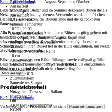
Bereich überspringen
April, Mai, Juni, Juli, August, September, Oktober
Aussaatzeit
Bildet aromatische Blätter und im Sommer dekorative Blüten die als
März, April
Nektarquelle für Nützlinge dienen. Verwendet werden die frischen
Aussaattiefe
Blätter und Triebspitzen, die Blütenstände und die getrockneten
0,5 cm - 1 cm
Samen.
optimale Temperatur
10 °C - 20 °C
Alle Blütenpflanzen (außer Arten, deren Blüten als giftig gelten) mit
Direktsaat im Garten
länglichen oder sehr langgezogenen Einzelblüten sind
März, April, Mai, Juni, Juli, August, September
schmetterlingsfreundlich. Diese Blütenform ermöglicht es den
Abstand zwischen den Samen
Schmetterlingen, ihren Rüssel tief in die Blüte einzuführen, um Nektar,
30 cm
also Nahrung, zu sammeln.
Abstand zwischen der Reihe
10 cm
Blüten mit geschlossenen Blütenfüllungen sowie voll/prall gefüllte
Artikelvorteil
Blüten(-blätter) können bei dem Versuch in die Blüte einzudringen
Insektenfreundlich, für Töpfe und Kübel.
blockieren und sind deshalb nicht schmetterlingsfreundlich.
ÖKO-Zertifiziert
Mehr anzeigen
DE-ÖKO-013
Züchtungsform
Samenfestes Saatgut
Produktsicherheit
Anwendungsbereich
Nutzgarten, Terrasse und Balkon
Pflanzenname
Bereich überspringen
Dill
AKN (Artikelkurznummer)
Verantwortlich für Produktsicherheit siehe
.
Herstellerinformationen
KGN5