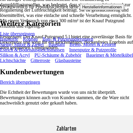
dampfdiffusionsoffen, was bedeutet, dass sie atmungsaktiv ist und zur
Verantwortlich für Produktsicherheit siehe
.
Herstellerinformationen
Regulierung der Luftfeuchtigkeit beiträgt. Sie ist gebrauchsfertig und
lösemittelfrei, was eine einfache und schnelle Verarbeitung ermöglicht.
Mit einem Verbrauch von etwa 300 ml/m² ist der Knauf Putzgrund
Weitere Kategorien
effizient und ergiebig.
Liste überspringen
Festgezurrt: Der Knauf Putzgrund 5 l bietet eine zuverlässige Basis für
Baustoffe
Rohbau
Bau- & Putzgrundierungen
Dekorputze und sorgt für ein gleichmäßiges, fleckenfreies Ergebnis auf
Steine, Stürze & Ziegel
Baustahl
Beton, Mörtel & Zement
allen geeigneten Untergründen.
Estrich & Bodenausgleichsmassen
Innenputze & Putzprofile
Silikon & Acryl
PU-Schäume & Zubehör
Baueimer & Mörtelkübel
Lichtschächte
Gitterroste
Glasbausteine
Kundenbewertungen
Bereich überspringen
Die Echtheit der Bewertungen wurde von uns nicht überprüft.
Bewertungen können auch von Kunden stammen, die die Ware nicht
nachweislich genutzt oder gekauft haben.
Zahlarten