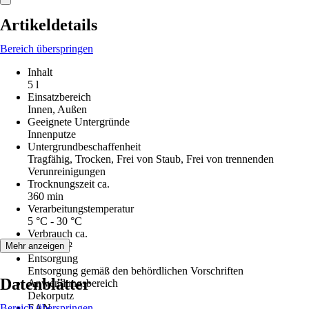
Artikeldetails
Bereich überspringen
Inhalt
5 l
Einsatzbereich
Innen, Außen
Geeignete Untergründe
Innenputze
Untergrundbeschaffenheit
Tragfähig, Trocken, Frei von Staub, Frei von trennenden
Verunreinigungen
Trocknungszeit ca.
360 min
Verarbeitungstemperatur
5 °C - 30 °C
Verbrauch ca.
300 ml/m²
Mehr anzeigen
Entsorgung
Entsorgung gemäß den behördlichen Vorschriften
Datenblätter
Anwendungsbereich
Dekorputz
Bereich überspringen
EAN