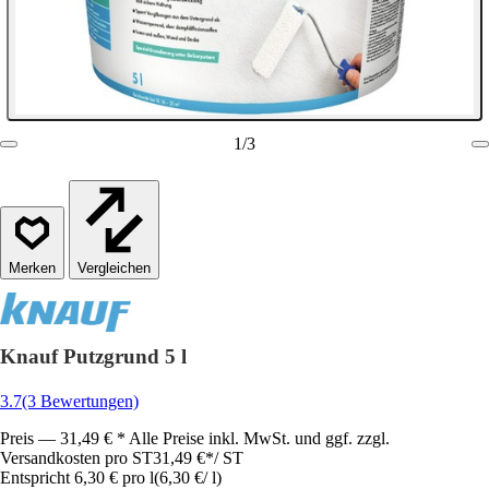
1
/
3
Vergleichen
Knauf Putzgrund 5 l
3.7
(3 Bewertungen)
Preis — 31,49 € * Alle Preise inkl. MwSt. und ggf. zzgl.
Versandkosten pro ST
31,49 €
*
/
ST
Entspricht 6,30 € pro l
(
6,30 €
/
l
)