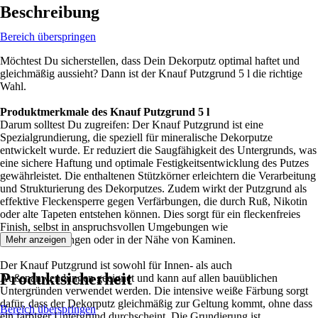
Beschreibung
Bereich überspringen
Möchtest Du sicherstellen, dass Dein Dekorputz optimal haftet und
gleichmäßig aussieht? Dann ist der Knauf Putzgrund 5 l die richtige
Wahl.
Produktmerkmale des Knauf Putzgrund 5 l
Darum solltest Du zugreifen: Der Knauf Putzgrund ist eine
Spezialgrundierung, die speziell für mineralische Dekorputze
entwickelt wurde. Er reduziert die Saugfähigkeit des Untergrunds, was
eine sichere Haftung und optimale Festigkeitsentwicklung des Putzes
gewährleistet. Die enthaltenen Stützkörner erleichtern die Verarbeitung
und Strukturierung des Dekorputzes. Zudem wirkt der Putzgrund als
effektive Fleckensperre gegen Verfärbungen, die durch Ruß, Nikotin
oder alte Tapeten entstehen können. Dies sorgt für ein fleckenfreies
Finish, selbst in anspruchsvollen Umgebungen wie
Raucherwohnungen oder in der Nähe von Kaminen.
Mehr anzeigen
Der Knauf Putzgrund ist sowohl für Innen- als auch
Produktsicherheit
Außenanwendungen geeignet und kann auf allen bauüblichen
Untergründen verwendet werden. Die intensive weiße Färbung sorgt
dafür, dass der Dekorputz gleichmäßig zur Geltung kommt, ohne dass
Bereich überspringen
ein farbiger Untergrund durchscheint. Die Grundierung ist