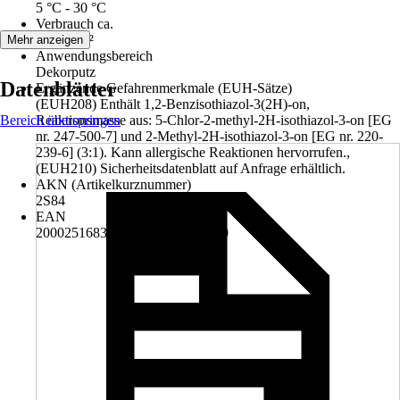
5 °C - 30 °C
Verbrauch ca.
300 ml/m²
Mehr anzeigen
Anwendungsbereich
Dekorputz
Datenblätter
Ergänzende Gefahrenmerkmale (EUH-Sätze)
(EUH208) Enthält 1,2-Benzisothiazol-3(2H)-on,
Bereich überspringen
Reaktionsmasse aus: 5-Chlor-2-methyl-2H-isothiazol-3-on [EG
nr. 247-500-7] und 2-Methyl-2H-isothiazol-3-on [EG nr. 220-
239-6] (3:1). Kann allergische Reaktionen hervorrufen.,
(EUH210) Sicherheitsdatenblatt auf Anfrage erhältlich.
AKN (Artikelkurznummer)
2S84
EAN
2000251683005, 4006379015320