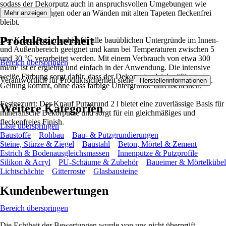
sodass der Dekorputz auch in anspruchsvollen Umgebungen wie
Raucherwohnungen oder an Wänden mit alten Tapeten fleckenfrei
Mehr anzeigen
bleibt.
Produktsicherheit
Der Knauf Putzgrund ist für alle bauüblichen Untergründe im Innen-
und Außenbereich geeignet und kann bei Temperaturen zwischen 5
und 30 °C verarbeitet werden. Mit einem Verbrauch von etwa 300
Bereich überspringen
ml/m² ist er ergiebig und einfach in der Anwendung. Die intensive
weiße Färbung sorgt dafür, dass der Dekorputz gleichmäßig zur
Verantwortlich für Produktsicherheit siehe
.
Herstellerinformationen
Geltung kommt, ohne dass farbige Untergründe durchscheinen.
Festgezurrt: Der Knauf Putzgrund 2 l bietet eine zuverlässige Basis für
Weitere Kategorien
mineralische Dekorputze und sorgt für ein gleichmäßiges und
fleckenfreies Finish.
Liste überspringen
Baustoffe
Rohbau
Bau- & Putzgrundierungen
Steine, Stürze & Ziegel
Baustahl
Beton, Mörtel & Zement
Estrich & Bodenausgleichsmassen
Innenputze & Putzprofile
Silikon & Acryl
PU-Schäume & Zubehör
Baueimer & Mörtelkübel
Lichtschächte
Gitterroste
Glasbausteine
Kundenbewertungen
Bereich überspringen
Die Echtheit der Bewertungen wurde von uns nicht überprüft.