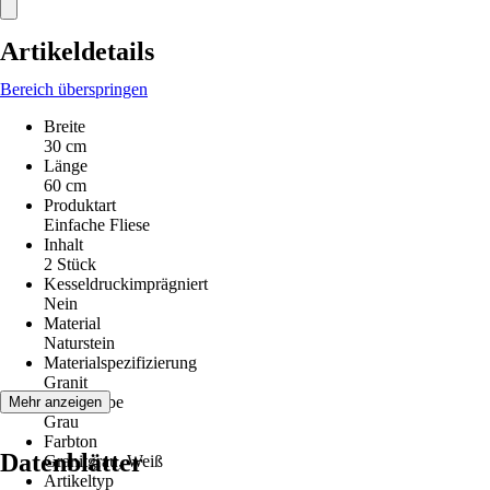
Artikeldetails
Bereich überspringen
Breite
30 cm
Länge
60 cm
Produktart
Einfache Fliese
Inhalt
2 Stück
Kesseldruckimprägniert
Nein
Material
Naturstein
Materialspezifizierung
Granit
Grundfarbe
Mehr anzeigen
Grau
Farbton
Datenblätter
Granitgrau, Weiß
Artikeltyp