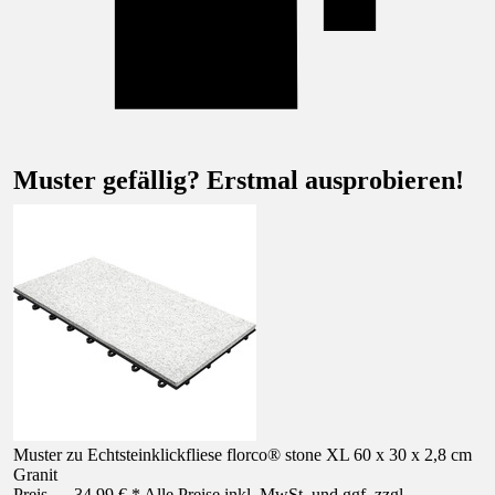
Muster gefällig? Erstmal ausprobieren!
Muster zu Echtsteinklickfliese florco® stone XL 60 x 30 x 2,8 cm
Granit
Preis — 34,99 € * Alle Preise inkl. MwSt. und ggf. zzgl.