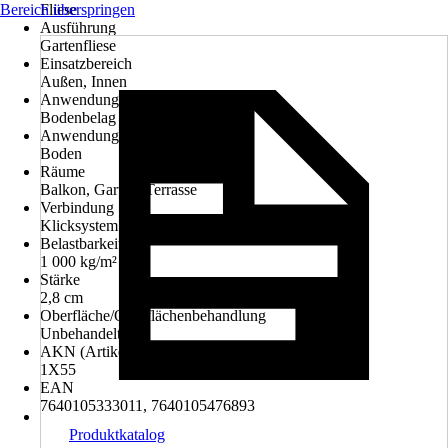
Bereich überspringen
Fliese
Ausführung
Gartenfliese
Einsatzbereich
Außen, Innen
Anwendung
Bodenbelag
Anwendungsbereich
Boden
Räume
Balkon, Garten, Terrasse
Verbindung
Klicksystem
Belastbarkeit bis
1 000 kg/m²
Stärke
2,8 cm
Oberfläche/Oberflächenbehandlung
Unbehandelt
AKN (Artikelkurznummer)
1X55
EAN
7640105333011, 7640105476893
Produktkatalog