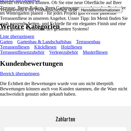
überall verwenden können. Ob Sie eine neue Oberfläche auf Ihrer
Terrasse, Ihrem Balkon, Ihren Gartenwegen, rund um den Pool oder
Verantwortlich für Produktsicherheit siehe
.
Herstellerinformationen
im Wintergarten planen - für jedes Projekt gibt es eine passende
Terrassenfliese in unserem Angebot. Unser Tipp: Im Menü finden Sie
auch passende Seiten- und Eckteile für ein elegantes Finish und eine
Weitere Kategorien
noch größere Variabilität des gesamten Systems!
Liste überspringen
Garten
Gartenbau & Landschaftsbau
Terrassenbau
Terrassenfliesen
Klickfliesen
Holzfliesen
Terrassenfliesenzubehör
Verlegezubehör
Musterfliesen
Kundenbewertungen
Bereich überspringen
Die Echtheit der Bewertungen wurde von uns nicht überprüft.
Bewertungen können auch von Kunden stammen, die die Ware nicht
nachweislich genutzt oder gekauft haben.
Zahlarten