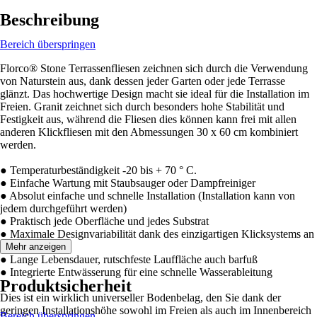
Beschreibung
Bereich überspringen
Florco® Stone Terrassenfliesen zeichnen sich durch die Verwendung
von Naturstein aus, dank dessen jeder Garten oder jede Terrasse
glänzt. Das hochwertige Design macht sie ideal für die Installation im
Freien. Granit zeichnet sich durch besonders hohe Stabilität und
Festigkeit aus, während die Fliesen dies können kann frei mit allen
anderen Klickfliesen mit den Abmessungen 30 x 60 cm kombiniert
werden.
● Temperaturbeständigkeit -20 bis + 70 ° C.
● Einfache Wartung mit Staubsauger oder Dampfreiniger
● Absolut einfache und schnelle Installation (Installation kann von
jedem durchgeführt werden)
● Praktisch jede Oberfläche und jedes Substrat
● Maximale Designvariabilität dank des einzigartigen Klicksystems an
den Seiten
Mehr anzeigen
● Lange Lebensdauer, rutschfeste Lauffläche auch barfuß
● Integrierte Entwässerung für eine schnelle Wasserableitung
Produktsicherheit
Dies ist ein wirklich universeller Bodenbelag, den Sie dank der
geringen Installationshöhe sowohl im Freien als auch im Innenbereich
Bereich überspringen