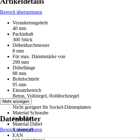
Artikeldetails
Bereich überspringen
Verankerungstiefe
40 mm
Packinhalt
300 Stück
Dübeldurchmesser
8 mm
Für max. Dämmstärke von
290 mm
Dübellänge
88 mm
Bohrlochtiefe
95 mm
Einsatzbereich
Beton, Vollziegel, Hohllochziegel
Hinweis
Mehr anzeigen
Nicht geeignet für Sockel-Dämmplatten
Material Schraube
Datenblätter
Kunststoff
Material Dübel
Bereich überspringen
Kunststoff
EAN