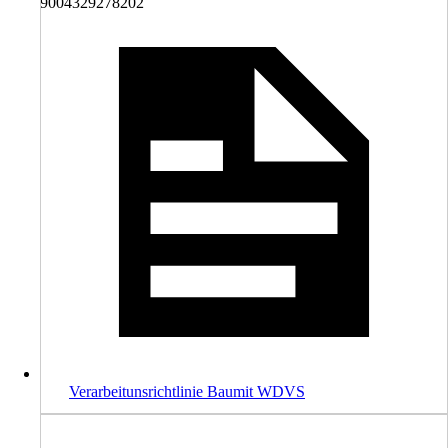
9004329278202
Verarbeitunsrichtlinie Baumit WDVS