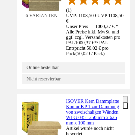
(
1
)
UVP: 1108,50 €
UVP
1108,50
6 VARIANTEN
€
Unser Preis — 1000,37 € *
Alle Preise inkl. MwSt. und
ggf. zzgl. Versandkosten pro
PAL
1000,37 €
*
/
PAL
Entspricht 50,02 € pro
Pack
(
50,02 €
/
Pack
)
Online bestellbar
Nicht reservierbar
ISOVER Kern Dämmplatte
Kontur KP 1 zur Dämmung
von zweischaligen Wänden
WLG 035 1250 mm x 625
mm x 100 mm
Artikel wurde noch nicht
bewertet.