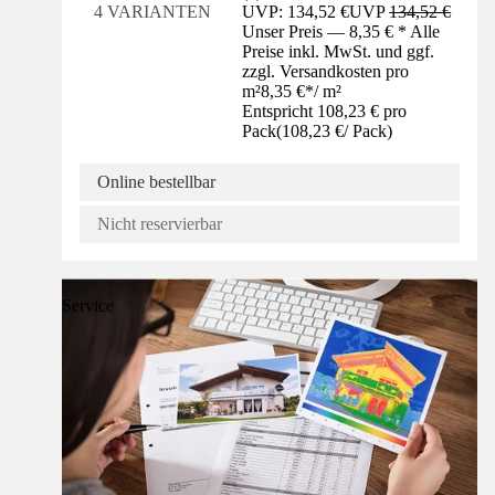
UVP: 134,52 €
UVP
134,52 €
4 VARIANTEN
Unser Preis — 8,35 € * Alle
Preise inkl. MwSt. und ggf.
zzgl. Versandkosten pro
m²
8,35 €
*
/
m²
Entspricht 108,23 € pro
Pack
(
108,23 €
/
Pack
)
Online bestellbar
Nicht reservierbar
Service