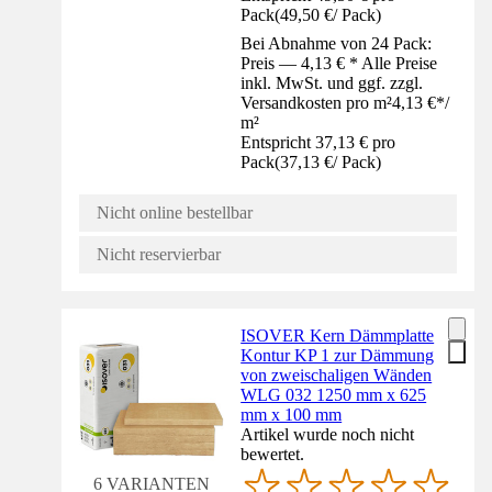
Pack
(
49,50 €
/
Pack
)
Bei Abnahme von 24 Pack:
Preis — 4,13 € * Alle Preise
inkl. MwSt. und ggf. zzgl.
Versandkosten pro m²
4,13 €
*
/
m²
Entspricht 37,13 € pro
Pack
(
37,13 €
/
Pack
)
Nicht online bestellbar
Nicht reservierbar
ISOVER Kern Dämmplatte
Kontur KP 1 zur Dämmung
von zweischaligen Wänden
WLG 032 1250 mm x 625
mm x 100 mm
Artikel wurde noch nicht
bewertet.
6 VARIANTEN