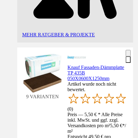
MEHR RATGEBER & PROJEKTE
Knauf Fassaden-Dämmplatte
TP 435B
050X0600X1250mm
Artikel wurde noch nicht
bewertet.
9 VARIANTEN
(
0
)
Preis — 5,50 € * Alle Preise
inkl. MwSt. und ggf. zzgl.
Versandkosten pro m²
5,50 €
*
/
m²
Entspricht 49,50 € pro