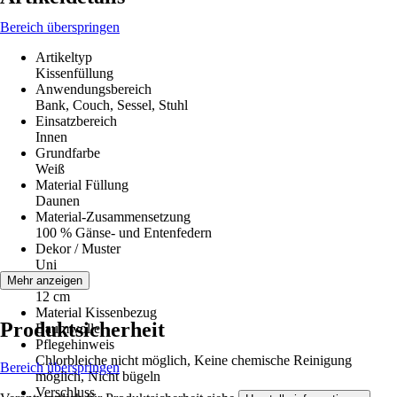
Bereich überspringen
Artikeltyp
Kissenfüllung
Anwendungsbereich
Bank, Couch, Sessel, Stuhl
Einsatzbereich
Innen
Grundfarbe
Weiß
Material Füllung
Daunen
Material-Zusammensetzung
100 % Gänse- und Entenfedern
Dekor / Muster
Uni
Stärke
Mehr anzeigen
12 cm
Material Kissenbezug
Produktsicherheit
Baumwolle
Pflegehinweis
Chlorbleiche nicht möglich, Keine chemische Reinigung
Bereich überspringen
möglich, Nicht bügeln
Verschluss