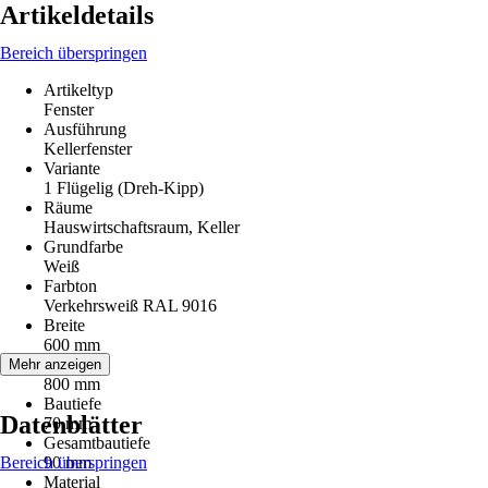
Artikeldetails
Bereich überspringen
Artikeltyp
Fenster
Ausführung
Kellerfenster
Variante
1 Flügelig (Dreh-Kipp)
Räume
Hauswirtschaftsraum, Keller
Grundfarbe
Weiß
Farbton
Verkehrsweiß RAL 9016
Breite
600 mm
Höhe
Mehr anzeigen
800 mm
Bautiefe
Datenblätter
70 mm
Gesamtbautiefe
Bereich überspringen
90 mm
Material