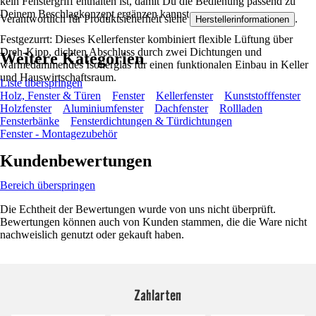
kein Fenstergriff enthalten ist, damit Du die Bedienung passend zu
Deinem Beschlagkonzept ergänzen kannst.
Verantwortlich für Produktsicherheit siehe
.
Herstellerinformationen
Festgezurrt: Dieses Kellerfenster kombiniert flexible Lüftung über
Dreh-Kipp, dichten Abschluss durch zwei Dichtungen und
Weitere Kategorien
wärmedämmendes Isolierglas für einen funktionalen Einbau in Keller
und Hauswirtschaftsraum.
Liste überspringen
Holz, Fenster & Türen
Fenster
Kellerfenster
Kunststofffenster
Holzfenster
Aluminiumfenster
Dachfenster
Rollladen
Fensterbänke
Fensterdichtungen & Türdichtungen
Fenster - Montagezubehör
Kundenbewertungen
Bereich überspringen
Die Echtheit der Bewertungen wurde von uns nicht überprüft.
Bewertungen können auch von Kunden stammen, die die Ware nicht
nachweislich genutzt oder gekauft haben.
Zahlarten