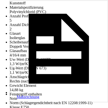
Kunststoff
Materialspezifizierung
Polyvinylchlorid (PVC)
Anzahl Profilkammern
5
Anzahl Dichtungen
2
Glasart
Isolierglas
Scheibenaufbau
Doppelt Verglast
Glasaufbau
4/16/4 mm
Uw-Wert (DIN EN 10077)
1,3 W/(m²K)
Ug-Wert (DIN EN 673)
1,1 W/(m²K)
Anschlagrichtung
Rechts (nach innen öffnend)
Gewicht Element
14,88 kg
Fenstergriff enthalten
Maßzeichnung
Nein
Norm (Schlagregendichtheit nach EN 12208:1999-11)
Klasse E750