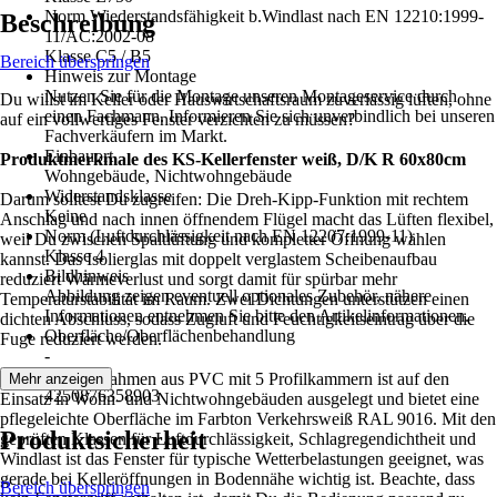
Norm Wiederstandsfähigkeit b.Windlast nach EN 12210:1999-
Beschreibung
11/AC:2002-08
Klasse C5 / B5
Bereich überspringen
Hinweis zur Montage
Nutzen Sie für die Montage unseren Montageservice durch
Du willst im Keller oder Hauswirtschaftsraum zuverlässig lüften, ohne
einen Fachmann. Informieren Sie sich unverbindlich bei unseren
auf ein vollwertiges Fenster verzichten zu müssen?
Fachverkäufern im Markt.
Einbauort
Produktmerkmale des KS-Kellerfenster weiß, D/K R 60x80cm
Wohngebäude, Nichtwohngebäude
Widerstandsklasse
Darum solltest Du zugreifen: Die Dreh-Kipp-Funktion mit rechtem
Keine
Anschlag und nach innen öffnendem Flügel macht das Lüften flexibel,
Norm (Luftdurchlässigkeit nach EN 12207:1999-11)
weil Du zwischen Spaltlüftung und kompletter Öffnung wählen
Klasse 4
kannst. Das Isolierglas mit doppelt verglastem Scheibenaufbau
Bildhinweis
reduziert Wärmeverlust und sorgt damit für spürbar mehr
Abbildung zeigen eventuell optionales Zubehör, nähere
Temperaturstabilität im Raum. Zwei Dichtungen unterstützen einen
Informationen entnehmen Sie bitte den Artikelinformationen.
dichten Abschluss, sodass Zugluft und Feuchtigkeitseintrag über die
Oberfläche/Oberflächenbehandlung
Fuge reduziert werden.
-
EAN
Der Kunststoffrahmen aus PVC mit 5 Profilkammern ist auf den
Mehr anzeigen
4250876358903
Einsatz in Wohn- und Nichtwohngebäuden ausgelegt und bietet eine
pflegeleichte Oberfläche im Farbton Verkehrsweiß RAL 9016. Mit den
Produktsicherheit
geprüften Klassen für Luftdurchlässigkeit, Schlagregendichtheit und
Windlast ist das Fenster für typische Wetterbelastungen geeignet, was
gerade bei Kelleröffnungen in Bodennähe wichtig ist. Beachte, dass
Bereich überspringen