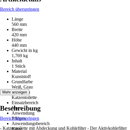
Bereich überspringen
Länge
560 mm
Breite
420 mm
Höhe
440 mm
Gewicht in kg
1,769 kg
Inhalt
1 Stück
Material
Kunststoff
Grundfarbe
Weiß, Grau
Artikeltyp
Mehr anzeigen
Katzentoilette
Einsatzbereich
Beschreibung
Innen
Anwendung
Bereich überspringen
Pflegen
Anwendungsbereich
- Katzentoilette mit Abdeckung und Kohlefilter - Der Aktivkohlefilter
Katze