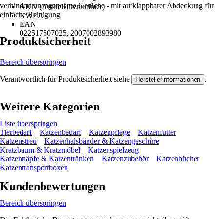
verhindert unangenehme Gerüche - mit aufklappbarer Abdeckung für
AKN (Artikelkurznummer)
einfache Reinigung
NWEA
EAN
022517507025, 2007002893980
Produktsicherheit
Bereich überspringen
Verantwortlich für Produktsicherheit siehe
.
Herstellerinformationen
Weitere Kategorien
Liste überspringen
Tierbedarf
Katzenbedarf
Katzenpflege
Katzenfutter
Katzenstreu
Katzenhalsbänder & Katzengeschirre
Kratzbaum & Kratzmöbel
Katzenspielzeug
Katzennäpfe & Katzentränken
Katzenzubehör
Katzenbücher
Katzentransportboxen
Kundenbewertungen
Bereich überspringen