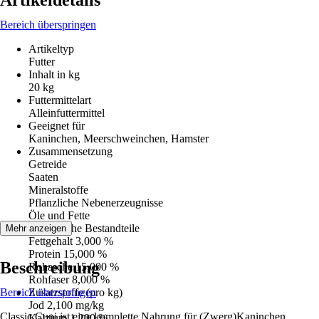
Artikeldetails
Bereich überspringen
Artikeltyp
Futter
Inhalt in kg
20 kg
Futtermittelart
Alleinfuttermittel
Geeignet für
Kaninchen, Meerschweinchen, Hamster
Zusammensetzung
Getreide
Saaten
Mineralstoffe
Pflanzliche Nebenerzeugnisse
Öle und Fette
Analytische Bestandteile
Mehr anzeigen
Fettgehalt 3,000 %
Protein 15,000 %
Beschreibung
Rohasche 15,000 %
Rohfaser 8,000 %
Bereich überspringen
Zusatzstoffe (pro kg)
Jod 2,100 mg/kg
Classic Cuni ist eine komplette Nahrung für (Zwerg)Kaninchen.
Kalzium 1,200 %