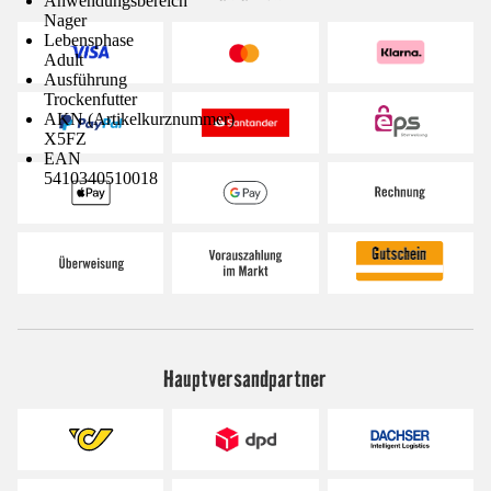
Anwendungsbereich
Nager
Lebensphase
Adult
Ausführung
Trockenfutter
AKN (Artikelkurznummer)
X5FZ
EAN
5410340510018
Hauptversandpartner