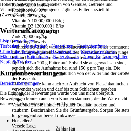
Hoher Fiber Anteil. Gut versehen von Gemüse, Getreide und
Kobalt 2,100 mg/kg
Vitamine. Für ein ausgewogenes tägliches Futter speziell für
Phosphor 0,640 %
(Zwerg)Kaninchen.
Selen 0,200 mg/kg
Vitamin A 10000,000 i.E/kg
Vitamin D3 1200,000 i.E/kg
Weitere Kategorien
Vitamin E 80,000 mg/kg
Zink 70,000 mg/kg
Liste überspringen
Fütterungshinweis
Tierbedarf
Nagerbedarf
Nagerfutter
Kaninchenfutter
Während der Zucht wird den Muttertieren das Futter permanent
Chinchilla- & Degufutter
Hamsterfutter
Meerschweinfutter
zur Verfügung gestellt. Während des Wachstums nehmen junge
Mäusefutter
Rattenfutter
Nager Snacks
Nager Ergänzungsfutter
Kaninchen mit einem erwachsenen Gewicht von rund 5 kg
Näpfe & Tränken
täglich bis zu 200 g Futter auf. Sobald sie ausgewachsen sind,
pendelt sich die Aufnahme bei rund 150 g pro Tag ein. Die
Kundenbewertungen
gesamte Aufnahme hängt natürlich von der Alter und der Größe
der Rasse ab.
Bereich überspringen
CUNI FIT pure kann auch zur Aufzucht von Fleischkaninchen
verwendet werden und darf bis zum Schlachten gegeben
Die Echtheit der Bewertungen wurde von uns nicht überprüft.
werden.
Bewertungen können auch von Kunden stammen, die die Ware nicht
Tipps
nachweislich genutzt oder gekauft haben.
Verabreichen Sie immer Heu guter Qualität: trocken und
staubarm. Beschränken Sie die Grünfuttergabe. Sorgen Sie stets
für genügend sauberes Trinkwasser
Hersteller2
Versele Laga
Zahlarten