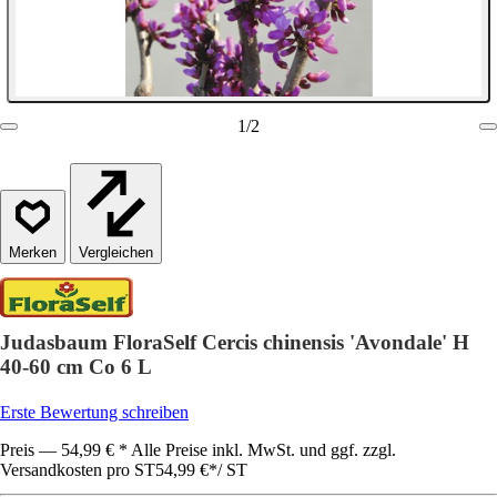
1
/
2
Vergleichen
Judasbaum FloraSelf Cercis chinensis 'Avondale' H
40-60 cm Co 6 L
Erste Bewertung schreiben
Preis — 54,99 € * Alle Preise inkl. MwSt. und ggf. zzgl.
Versandkosten pro ST
54,99 €
*
/
ST