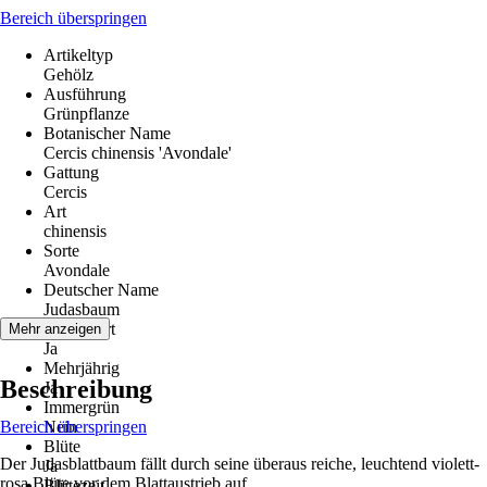
Bereich überspringen
Artikeltyp
Gehölz
Ausführung
Grünpflanze
Botanischer Name
Cercis chinensis 'Avondale'
Gattung
Cercis
Art
chinensis
Sorte
Avondale
Deutscher Name
Judasbaum
Winterhart
Mehr anzeigen
Ja
Mehrjährig
Beschreibung
Ja
Immergrün
Bereich überspringen
Nein
Blüte
Der Judasblattbaum fällt durch seine überaus reiche, leuchtend violett-
Ja
rosa Blüte vor dem Blattaustrieb auf.
Blütezeit