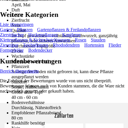
April, Mai
Duft
Weitere Kategorien
Leicht
Zierfrucht
Liste überspringen
Nein
Garten
Pflanzen
Gartenpflanzen & Freilandpflanzen
Qualität
Ziersträucher
Heckenpflanzen
Koniferen
Im Topf gewachsen – vollständig durchwurzelt, ganzjährig
Kletterpflanzen & Sichtschutzlösungen
Rosen
Stauden
pflanzbar, sehr sicheres Anwachsen
Ziergräser
Teichpflanzen
Rhododendren
Hortensien
Flieder
Durchmesser Topfgröße
Formgehölze
Bodendecker
23 cm
Wuchsstärke
Kundenbewertungen
Mittelstarkwachsend
Pflanzzeit
Bereich überspringen
Solange der Boden nicht gefroren ist, kann diese Pflanze
ausgepflanzt werden
Die Echtheit der Bewertungen wurde von uns nicht überprüft.
Standort
Bewertungen können auch von Kunden stammen, die die Ware nicht
Sonne, Halbschatten
nachweislich genutzt oder gekauft haben.
Größe ohne Topf
40 cm - 60 cm
Bodenverhältnisse
Durchlässig, Nährstoffreich
Empfohlener Pflanzabstand
Zahlarten
80 cm
Rankhilfe benötigt