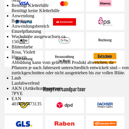
Nein
Benötigt Kletterhilfe
Benötigt keine Kletterhilfe
Anwendung
Begrünung
Anwendungsbereich
Einzelpflanzung
Wuchshöhe ausgewachsen ca.
150 cm
Blütenfarbe
Rosa, Violett
Hinweis
Abbildung kann vom gelieferten Produkt abweichen, da
Pflanzen je nach Jahreszeit unterschiedlich entwickelt sind – von
zurückgeschnitten oder nicht ausgetrieben bis zur vollen Blüte.
Laub
Laufabwerfend
Hauptversandpartner
AKN (Artikelkurznummer)
7PYE
EAN
4014703473135