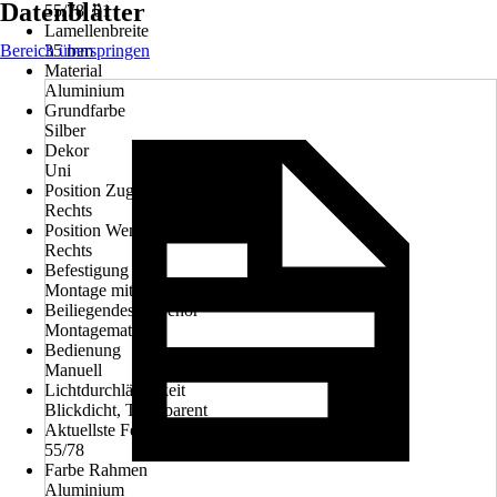
Datenblätter
55/78, 01
Lamellenbreite
Bereich überspringen
35 mm
Material
Aluminium
Grundfarbe
Silber
Dekor
Uni
Position Zugvorrichtung
Rechts
Position Wendestab
Rechts
Befestigung
Montage mit Seitenführung
Beiliegendes Zubehör
Montagematerial
Bedienung
Manuell
Lichtdurchlässigkeit
Blickdicht, Transparent
Aktuellste Fenstergröße
55/78
Farbe Rahmen
Aluminium