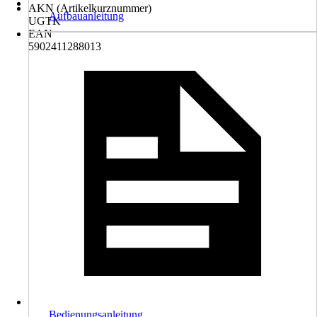
AKN (Artikelkurznummer)
Aufbauanleitung
UGTK
EAN
5902411288013
Bedienungsanleitung