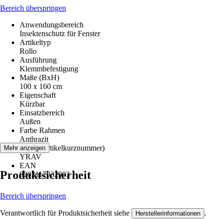
Bereich überspringen
Anwendungsbereich
Insektenschutz für Fenster
Artikeltyp
Rollo
Ausführung
Klemmbefestigung
Maße (BxH)
100 x 160 cm
Eigenschaft
Kürzbar
Einsatzbereich
Außen
Farbe Rahmen
Anthrazit
AKN (Artikelkurznummer)
Mehr anzeigen
YRAV
EAN
Produktsicherheit
9003117032903
Bereich überspringen
Verantwortlich für Produktsicherheit siehe
.
Herstellerinformationen