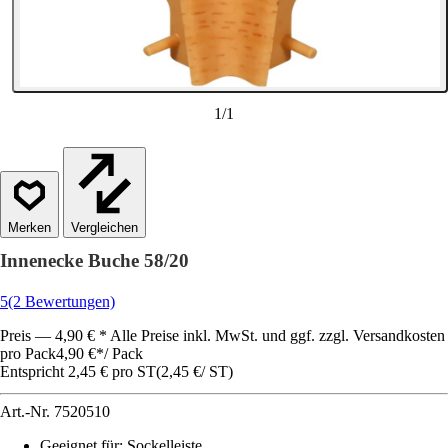
1
/
1
Vergleichen
Innenecke Buche 58/20
5
(2 Bewertungen)
Preis — 4,90 € * Alle Preise inkl. MwSt. und ggf. zzgl. Versandkosten
pro Pack
4,90 €
*
/
Pack
Entspricht 2,45 € pro ST
(
2,45 €
/
ST
)
Art.-Nr.
7520510
Geeignet für
:
Sockelleiste