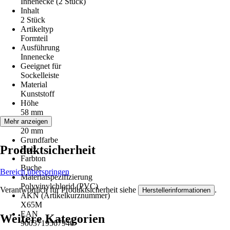
Innenecke (2 Stück)
Inhalt
2 Stück
Artikeltyp
Formteil
Ausführung
Innenecke
Geeignet für
Sockelleiste
Material
Kunststoff
Höhe
58 mm
Stärke
Mehr anzeigen
20 mm
Grundfarbe
Produktsicherheit
Holz
Farbton
Buche
Bereich überspringen
Materialspezifizierung
Polyvinylchlorid (PVC)
Verantwortlich für Produktsicherheit siehe
.
Herstellerinformationen
AKN (Artikelkurznummer)
X65M
EAN
Weitere Kategorien
9003719567940