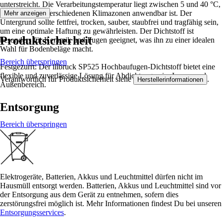
unterstreicht. Die Verarbeitungstemperatur liegt zwischen 5 und 40 °C,
wodurch er in verschiedenen Klimazonen anwendbar ist. Der
Mehr anzeigen
Untergrund sollte fettfrei, trocken, sauber, staubfrei und tragfähig sein,
um eine optimale Haftung zu gewährleisten. Der Dichtstoff ist
Produktsicherheit
besonders für Keramik und Fugen geeignet, was ihn zu einer idealen
Wahl für Bodenbeläge macht.
Bereich überspringen
Festgezurrt: Der illbruck SP525 Hochbaufugen-Dichtstoff bietet eine
flexible und zuverlässige Lösung für Abdichtungen im Innen- und
Verantwortlich für Produktsicherheit siehe
.
Herstellerinformationen
Außenbereich.
Entsorgung
Bereich überspringen
Elektrogeräte, Batterien, Akkus und Leuchtmittel dürfen nicht im
Hausmüll entsorgt werden. Batterien, Akkus und Leuchtmittel sind vor
der Entsorgung aus dem Gerät zu entnehmen, sofern dies
zerstörungsfrei möglich ist. Mehr Informationen findest Du bei unseren
Entsorgungsservices
.