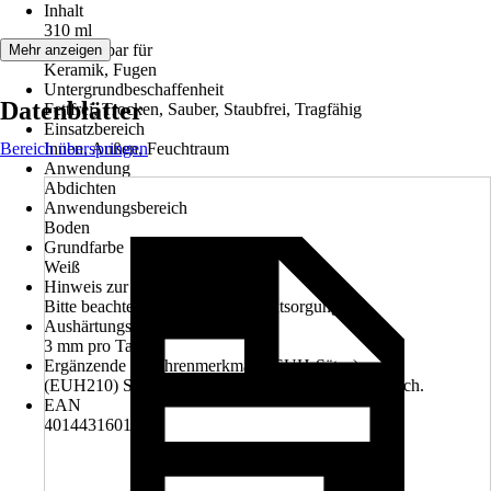
Inhalt
310 ml
Verwendbar für
Mehr anzeigen
Keramik, Fugen
Untergrundbeschaffenheit
Datenblätter
Fettfrei, Trocken, Sauber, Staubfrei, Tragfähig
Einsatzbereich
Bereich überspringen
Innen, Außen, Feuchtraum
Anwendung
Abdichten
Anwendungsbereich
Boden
Grundfarbe
Weiß
Hinweis zur Entsorgung
Bitte beachte die Hinweise zur Entsorgung
Aushärtungszeit
3 mm pro Tag
Ergänzende Gefahrenmerkmale (EUH-Sätze)
(EUH210) Sicherheitsdatenblatt auf Anfrage erhältlich.
EAN
4014431601107