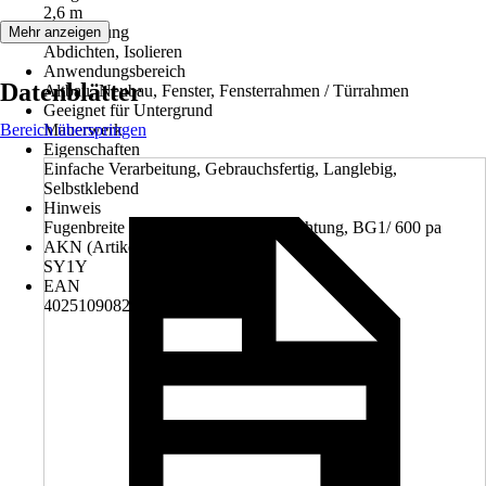
2,6 m
Anwendung
Mehr anzeigen
Abdichten, Isolieren
Anwendungsbereich
Datenblätter
Altbau, Neubau, Fenster, Fensterrahmen / Türrahmen
Geeignet für Untergrund
Bereich überspringen
Mauerwerk
Eigenschaften
Einfache Verarbeitung, Gebrauchsfertig, Langlebig,
Selbstklebend
Hinweis
Fugenbreite 9-20 mm, Schlagregendichtung, BG1/ 600 pa
AKN (Artikelkurznummer)
SY1Y
EAN
4025109082968