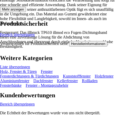
einseitige Selbstklebefunktion erleichtert die Verarbeitung und sorgt für
eine schnelle und effiziente Anwendung. Dank seiner Eignung für
Mauerwerk und seiner anthrazitfarbenen Optik fügt es sich unauffällig
Mehr anzeigen
in die Umgebung ein. Das Material aus Gummi gewährleistet eine
hohe Flexibilität und Langlebigkeit, sowohl im Innen- als auch im
Produktsicherheit
Außenbereich.
Festgezurrt: Das illbruck TP610 illmod eco Fugen-Dichtungsband
Bereich überspringen
bietet eine zuverlässige Lösung für die Abdichtung von
Anschlussfugen und überzeugt durch einfache Verarbeitung und hohe
Verantwortlich für Produktsicherheit siehe
.
Herstellerinformationen
Beständigkeit.
Weitere Kategorien
Liste überspringen
Holz, Fenster & Türen
Fenster
Fensterdichtungen & Türdichtungen
Kunststofffenster
Holzfenster
Aluminiumfenster
Dachfenster
Kellerfenster
Rollladen
Fensterbänke
Fenster - Montagezubehör
Kundenbewertungen
Bereich überspringen
Die Echtheit der Bewertungen wurde von uns nicht überprüft.