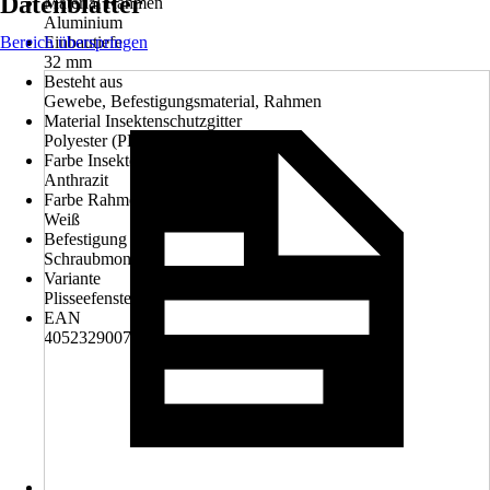
Datenblätter
Material Rahmen
Aluminium
Bereich überspringen
Einbautiefe
32 mm
Besteht aus
Gewebe, Befestigungsmaterial, Rahmen
Material Insektenschutzgitter
Polyester (PES)
Farbe Insektenschutzgitter
Anthrazit
Farbe Rahmen
Weiß
Befestigung
Schraubmontage
Variante
Plisseefenster
EAN
4052329007204