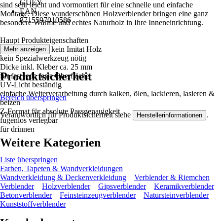
GUEY
sind sehr leicht und vormontiert für eine schnelle und einfache
EAN
Montage. Diese wunderschönen Holzverblender bringen eine ganz
8715597010586
besondere Wärme und echtes Naturholz in Ihre Inneneinrichtung.
Haupt Produkteigenschaften
Teak Echtholz - kein Imitat Holz
Mehr anzeigen
kein Spezialwerkzeug nötig
Dicke inkl. Kleber ca. 25 mm
Produktsicherheit
für fast jede feste Oberfläche
UV-Licht beständig
einfache Weiterverarbeitung durch kalken, ölen, lackieren, lasieren &
Bereich überspringen
beizen
Z-Format für absolute Passgenauigkeit
Verantwortlich für Produktsicherheit siehe
.
Herstellerinformationen
fugenlos verlegbar
für drinnen
Weitere Kategorien
Liste überspringen
Farben, Tapeten & Wandverkleidungen
Wandverkleidung & Deckenverkleidung
Verblender & Riemchen
Verblender
Holzverblender
Gipsverblender
Keramikverblender
Betonverblender
Feinsteinzeugverblender
Natursteinverblender
Kunststoffverblender