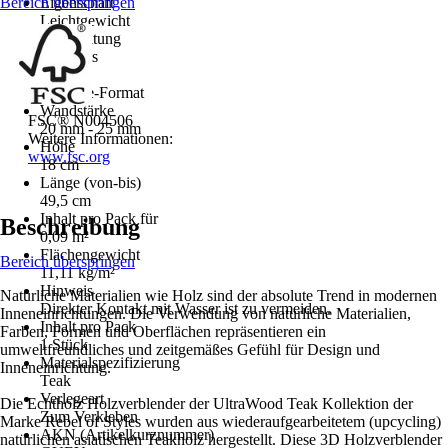
Bereich überspringen
Eigenschaft
Leichtgewicht
Verarbeitung
Fugenlos
Format
Z-Shape-Format
Wandstärke
FSC® N004506
20 mm - 25 mm
Weitere Informationen:
Höhe
www.fsc.org
18 cm
Länge (von-bis)
49,5 cm
Inhalt pro Pack für
Beschreibung
0,09 m²
Flächengewicht
Bereich überspringen
11,11 kg/m²
Hinweis
Natürliche Materialien wie Holz sind der absolute Trend in modernen
Direkter Kontakt mit Wasser ist zu vermeiden.
Inneneinrichtungen. Die Verwendung von natürliche Materialien,
Inhalt pro Pack
Farben, Formen und Oberflächen repräsentieren ein
1 Stück
umweltfreundliches und zeitgemäßes Gefühl für Design und
Materialspezifizierung
Inneneinrichtung.
Teak
Verlegeart
Die Echtholz Holzverblender der UltraWood Teak Kollektion der
Zum Verkleben
Marke Rebel of Styles wurden aus wiederaufgearbeitetem (upcycling)
AKN (Artikelkurznummer)
natürlichen asiatischen Teakholz hergestellt. Diese 3D Holzverblender