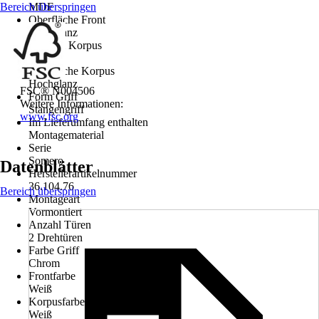
Bereich überspringen
MDF
Oberfläche Front
Hochglanz
Material Korpus
MDF
Oberfläche Korpus
Hochglanz
FSC® N004506
Form Griff
Weitere Informationen:
Stangengriff
www.fsc.org
Im Lieferumfang enthalten
Montagematerial
Serie
Somero
Datenblätter
Herstellerartikelnummer
36.104.76
Bereich überspringen
Montageart
Vormontiert
Anzahl Türen
2 Drehtüren
Farbe Griff
Chrom
Frontfarbe
Weiß
Korpusfarbe
Weiß