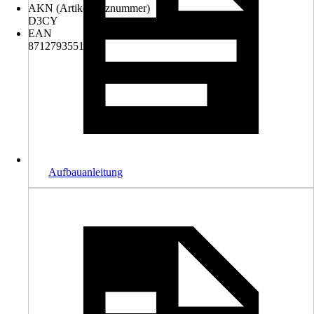
AKN (Artikelkurznummer)
D3CY
EAN
8712793551585
Aufbauanleitung