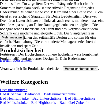
Darum solltest Du zugreifen: Der wandhängende Hochschrank
Somero in hochglanz weiß ist eine stilvolle Ergänzung für jedes
Badezimmer. Mit einer Höhe von 150 cm und einer Breite von 30 cm
bietet er ausreichend Stauraum für Deine Badutensilien. Die zwei
Drehtüren lassen sich sowohl links als auch rechts montieren, was eine
flexible Anpassung an Deine Raumgegebenheiten ermöglicht. Die
hochglänzende Oberfläche der Front und des Korpus verleiht dem
Schrank eine moderne und elegante Optik. Die Stangengriffe in
Chrom unterstreichen das zeitgemäße Design und sorgen für eine
Mehr anzeigen
einfache Handhabung. Die vormontierte Montageart erleichtert die
Installation und spart Zeit.
Produktsicherheit
Festgezurrt: Der Hochschrank Somero hochglanz weiß kombiniert
Funktionalität und modernes Design für Dein Badezimmer.
Bereich überspringen
Verantwortlich für Produktsicherheit siehe
.
Herstellerinformationen
Weitere Kategorien
Liste überspringen
Bad & Sanitär
Badmöbel
Badezimmerschränke
Bad-Hochschränke
Bad-Unterschränke
Bad-Hängeschränke
Bad-Midischränke
Bad-Highboards
Badmöbel-Zubehör